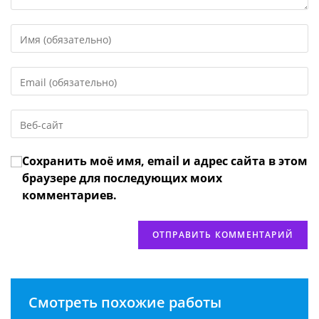
Введите
свое
имя
Введите
или
свой
имя
email-
пользователя,
Введите
адрес,
чтобы
URL
чтобы
прокомментировать
вашего
прокомментировать
Сохранить моё имя, email и адрес сайта в этом
веб-
сайта
браузере для последующих моих
(необязательно)
комментариев.
Смотреть похожие работы