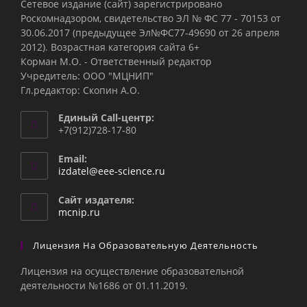
Сетевое издание (сайт) зарегистрировано
Роскомнадзором, свидетельство ЭЛ № ФС 77 - 70153 от
30.06.2017 (предыдущее Эл№ФC77-49690 от 26 апреля
2012). Возрастная категория сайта 6+
Корман М.О. - Ответственный редактор
Учредитель: ООО "МЦНИП"
Гл.редактор: Скопин А.О.
Единый Call-центр:
+7(912)728-17-80
Email:
Откроется
izdatel@eee-science.ru
в
вашем
Сайт издателя:
приложении
mcnip.ru
Лицензия На Образовательную Деятельность
Лицензия на осуществление образовательной
деятельности №1686 от 01.11.2019.