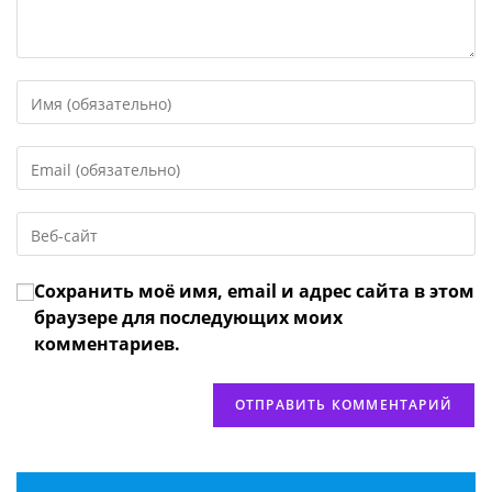
Введите
свое
имя
Введите
или
свой
имя
email-
пользователя,
Введите
адрес,
чтобы
URL
чтобы
прокомментировать
вашего
прокомментировать
Сохранить моё имя, email и адрес сайта в этом
веб-
сайта
браузере для последующих моих
(необязательно)
комментариев.