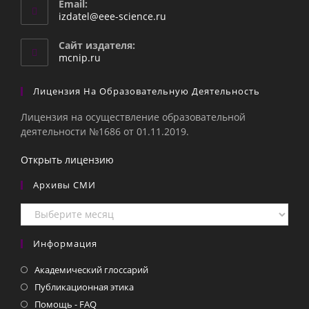
Email:
Откроется
izdatel@eee-science.ru
в
вашем
Сайт издателя:
приложении
mcnip.ru
Лицензия На Образовательную Деятельность
Лицензия на осуществление образовательной
деятельности №1686 от 01.11.2019.
Открыть лицензию
Архивы СМИ
Архивы
СМИ
Информация
Академический глоссарий
Публикационная этика
Помощь - FAQ