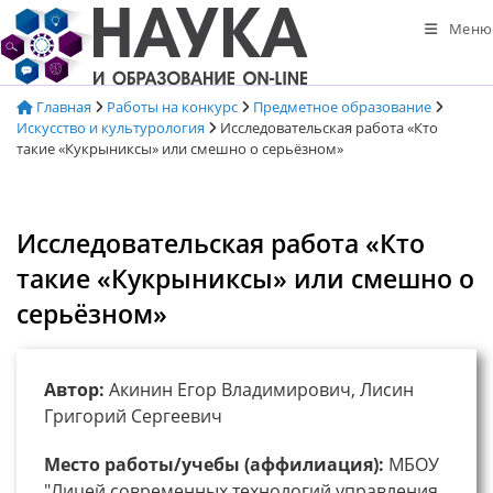
Перейти
Меню
к
содержимому
Главная
Работы на конкурс
Предметное образование
Искусство и культурология
Исследовательская работа «Кто
такие «Кукрыниксы» или смешно о серьёзном»
Исследовательская работа «Кто
такие «Кукрыниксы» или смешно о
серьёзном»
Автор:
Акинин Егор Владимирович, Лисин
Григорий Сергеевич
Место работы/учебы (аффилиация):
МБОУ
"Лицей современных технологий управления