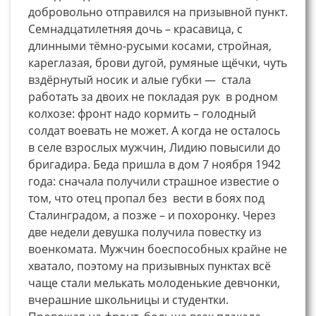
добровольно отправился на призывной пункт.
Семнадцатилетняя дочь – красавица, с
длинными тёмно-русыми косами, стройная,
кареглазая, брови дугой, румяные щёчки, чуть
вздёрнутый носик и алые губки — стала
работать за двоих не покладая рук в родном
колхозе: фронт надо кормить – голодный
солдат воевать не может. А когда не осталось
в селе взрослых мужчин, Лидию повысили до
бригадира. Беда пришла в дом 7 ноября 1942
года: сначала получили страшное известие о
том, что отец пропал без вести в боях под
Сталинградом, а позже – и похоронку. Через
две недели девушка получила повестку из
военкомата. Мужчин боеспособных крайне не
хватало, поэтому на призывных пунктах всё
чаще стали мелькать молоденькие девчонки,
вчерашние школьницы и студентки.