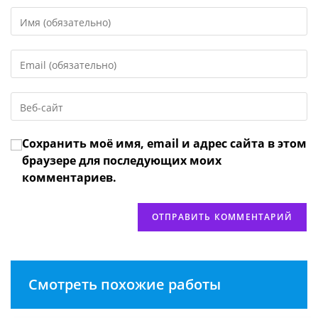
Введите
свое
имя
Введите
или
свой
имя
email-
пользователя,
Введите
адрес,
чтобы
URL
чтобы
прокомментировать
вашего
прокомментировать
Сохранить моё имя, email и адрес сайта в этом
веб-
сайта
браузере для последующих моих
(необязательно)
комментариев.
Смотреть похожие работы