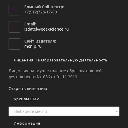
Единый Call-центр:
+7(912)728-17-80
Email:
Откроется
izdatel@eee-science.ru
в
вашем
Сайт издателя:
приложении
mcnip.ru
Лицензия На Образовательную Деятельность
Лицензия на осуществление образовательной
деятельности №1686 от 01.11.2019.
Открыть лицензию
Архивы СМИ
Архивы
СМИ
Информация