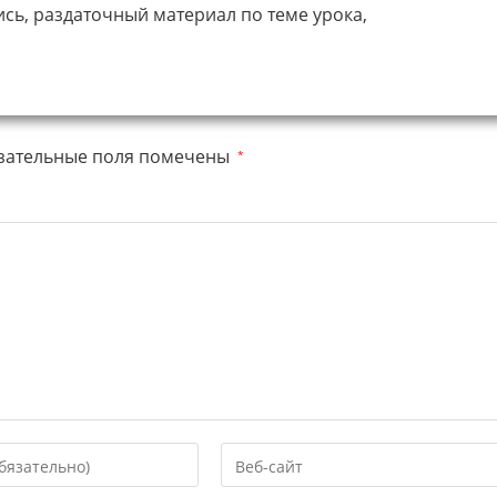
сь, раздаточный материал по теме урока,
зательные поля помечены
*
Введите
URL