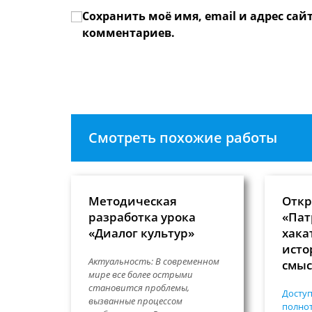
имя
email-
Сохранить моё имя, email и адрес сай
или
адрес,
имя
чтобы
комментариев.
пользователя,
прокомме
чтобы
прокомментировать
Смотреть похожие работы
Методическая
Откр
разработка урока
«Пат
«Диалог культур»
хака
исто
Актуальность: В современном
смы
мире все более острыми
становится проблемы,
Доступ
вызванные процессом
полнот