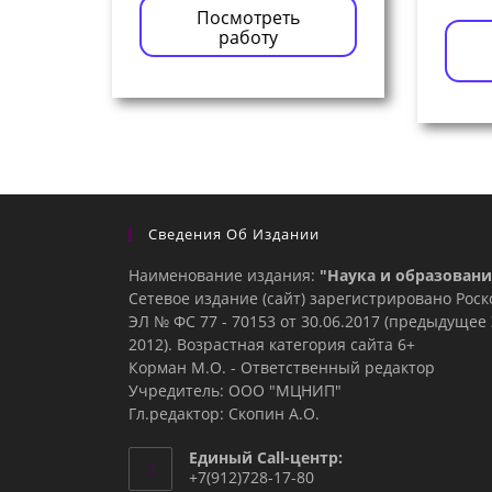
Посмотреть
работу
Сведения Об Издании
Наименование издания:
"Наука и образовани
Сетевое издание (сайт) зарегистрировано Рос
ЭЛ № ФС 77 - 70153 от 30.06.2017 (предыдуще
2012). Возрастная категория сайта 6+
Корман М.О. - Ответственный редактор
Учредитель: ООО "МЦНИП"
Гл.редактор: Скопин А.О.
Единый Call-центр:
+7(912)728-17-80