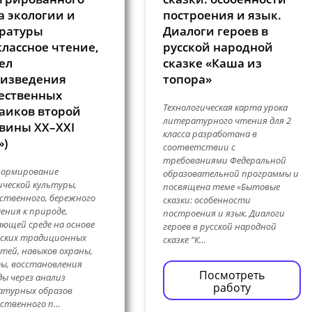
а экологии и
построения и язык.
ратуры
Диалоги героев в
классное чтение,
русской народной
ел
сказке «Каша из
изведения
топора»
ественных
Технологическая карта урока
аиков второй
литературного чтения для 2
вины XX–XXI
класса разработана в
»)
соответствии с
требованиями Федеральной
формирование
образовательной программы и
ической культуры,
посвящена теме «Бытовые
твенного, бережного
сказки: особенности
ния к природе,
построения и язык. Диалоги
ющей среде на основе
героев в русской народной
йских традиционных
сказке “К…
тей, навыков охраны,
ы, восстановления
Посмотреть
ы через анализ
работу
атурных образов
ственного п…