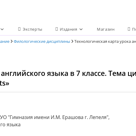
Эксперты
Издания
Магазин
П
вание
Филологические дисциплины
Технологическая карта урока анг
нглийского языка в 7 классе. Тема цик
ts»
УО "Гимназия имени И.М. Ерашова г. Лепеля",
ого языка