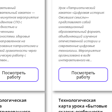
активный
Урок «Патриотический
овательный хакатон —
хакатон «Цифровая история:
0-минутное мероприятие
Ожившие смыслы»»
удентов СПО с
представляет собой
идностью и
инновационный
иченными
образовательный формат,
жностями здоровья
объединяющий изучение
 направленное на
отечественной истории и
рование патриотизма и
современные цифровые
вой грамотности через
технологии. Мероприятие
ческую работу с
организовано в виде
ствен…
интерактивного кв…
Посмотреть
Посмотреть
работу
работу
ологическая
Технологическая
а
карта урока «Бытовые
грированного
сказки: особенности