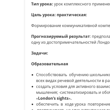
Тип урока:
урок комплексного применен
Цель урока: практическая:
Формирование коммуникативной компет
Прогнозируемый результат
: предпол
одну из достопримечательностей Лондо
Задачи:
Образовательная
Способствовать обучению школьнико
всех видах ре­чевой деятельности в р
создать условия для активного взаим
мышления; -систематизировать и об
«
London’
s
sights
»
.
обеспечить в ходе урока повторение
воспринимать на слух аутентичную р