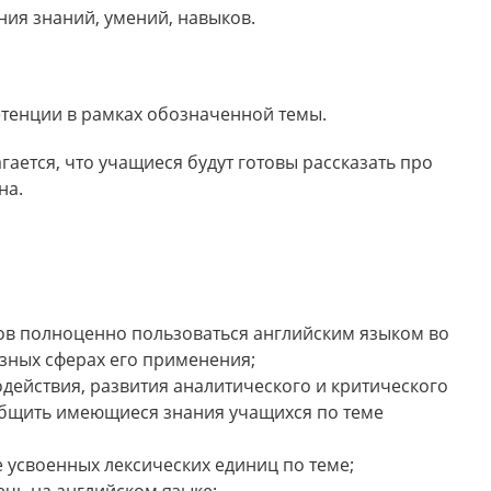
ия знаний, умений, навыков.
енции в рамках обозначенной темы.
агается, что учащиеся будут готовы рассказать про
на.
в полноценно пользовать­ся английским языком во
азных сферах его применения;
одействия, развития аналитического и критического
общить имеющиеся знания учащихся по теме
 усвоенных лексических единиц по теме;
ечь на английском языке;