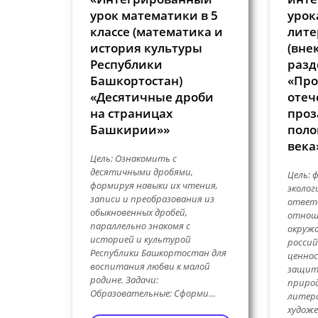
урок математики в 5
урок
классе (математика и
лите
история культуры
(вне
Республики
разд
Башкортостан)
«Про
«Десятичные дроби
отеч
на страницах
проз
Башкирии»»
поло
века
Цель: Ознакомить с
десятичными дробями,
Цель: 
формируя навыки их чтения,
эколог
записи и преобразования из
ответс
обыкновенных дробей,
отноше
параллельно знакомя с
окружа
историей и культурой
росси
Республики Башкортостан для
ценнос
воспитания любви к малой
защит
родине. Задачи:
природ
Образовательные: Сформи…
литер
художе