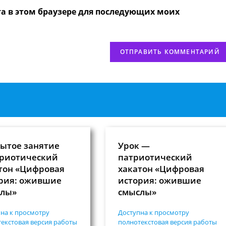
вашего
та в этом браузере для последующих моих
веб-
сайта
нтировать
(необязательно)
ытое занятие
Урок —
риотический
патриотический
тон «Цифровая
хакатон «Цифровая
рия: ожившие
история: ожившие
слы»
смыслы»
на к просмотру
Доступна к просмотру
екстовая версия работы
полнотекстовая версия работы