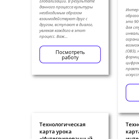
глобализации. В результате
данного процесса культуры
Интер
необходимым образом
образ
взаимодействуют друг с
это 9
другом, вступают в диалог,
для ст
увлекая каждого в этот
инвал
процесс. Важ…
огран
возмо
(ОВЗ),
Посмотреть
форми
работу
цифро
практи
искус
Технологическая
Техн
карта урока
карт
«Интегрированный
инте