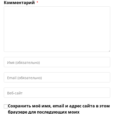
Комментарий
*
Введите
свое
имя
Введите
или
свой
имя
email-
пользователя,
Введите
адрес,
чтобы
URL
чтобы
прокомментировать
вашего
прокомментировать
Сохранить моё имя, email и адрес сайта в этом
веб-
сайта
браузере для последующих моих