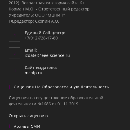
2012). Возрастная категория сайта 6+
Корман М.О. - Ответственный редактор
Учредитель: ООО "МЦНИП"
Гл.редактор: Скопин А.О.
Единый Call-центр:
+7(912)728-17-80
Email:
Откроется
izdatel@eee-science.ru
в
вашем
Сайт издателя:
приложении
mcnip.ru
Лицензия На Образовательную Деятельность
Лицензия на осуществление образовательной
деятельности №1686 от 01.11.2019.
Открыть лицензию
Архивы СМИ