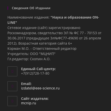
Сведения Об Издании
Наименование издания:
"Наука и образование ON-
LINE"
Сетевое издание (сайт) зарегистрировано
Роскомнадзором, свидетельство ЭЛ № ФС 77 - 70153 от
30.06.2017 (предыдущее Эл№ФC77-49690 от 26 апреля
2012). Возрастная категория сайта 6+
Корман М.О. - Ответственный редактор
Учредитель: ООО "МЦНИП"
Гл.редактор: Скопин А.О.
Единый Call-центр:
+7(912)728-17-80
Email:
Откроется
izdatel@eee-science.ru
в
вашем
Сайт издателя:
приложении
mcnip.ru