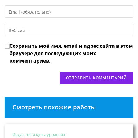
имя
Введите
или
свой
имя
email-
пользователя,
Введите
адрес,
чтобы
URL
чтобы
прокомментировать
вашего
прокомментировать
Сохранить моё имя, email и адрес сайта в этом
веб-
сайта
браузере для последующих моих
(необязательно)
комментариев.
Смотреть похожие работы
Искусство и культурология