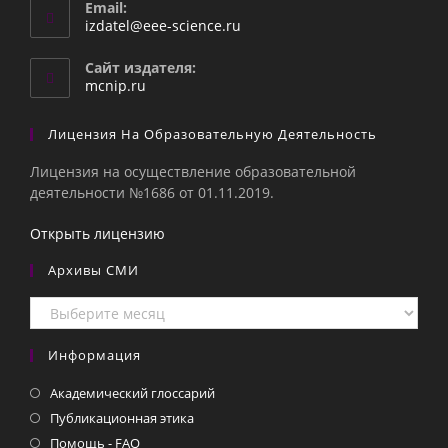
Email:
Откроется
izdatel@eee-science.ru
в
вашем
Сайт издателя:
приложении
mcnip.ru
Лицензия На Образовательную Деятельность
Лицензия на осуществление образовательной
деятельности №1686 от 01.11.2019.
Открыть лицензию
Архивы СМИ
Архивы
СМИ
Информация
Академический глоссарий
Публикационная этика
Помощь - FAQ