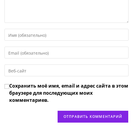
Введите
свое
имя
Введите
или
свой
имя
email-
пользователя,
Введите
адрес,
чтобы
URL
чтобы
прокомментировать
вашего
прокомментировать
Сохранить моё имя, email и адрес сайта в этом
веб-
сайта
браузере для последующих моих
(необязательно)
комментариев.