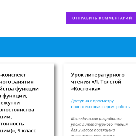
сайта
нтировать
(необязательно)
-конспект
Урок литературного
ного занятия
чтения «Л. Толстой
йства функции
«Косточка»
и функции,
Доступна к просмотру
межутки
полнотекстовая версия работы
опостоянства
ции,
Методическая разработка
тонность
урока литературного чтения
ции)», 9 класс
для 2 класса посвящена
знакомству учащихся с