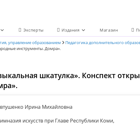
Эксперты
Издания
Магазин
П
огия, управление образованием
Педагогика дополнительного образо
Народные инструменты. Домра».
зыкальная шкатулка». Конспект откры
мра».
Евтушенко Ирина Михайловна
имназия искусств при Главе Республики Коми,
я