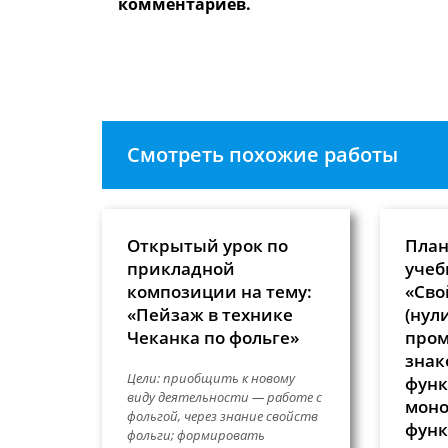
имя
чтобы
комментариев.
пользователя,
прокомме
чтобы
прокомментировать
Смотреть похожие работы
Открытый урок по
План
прикладной
учеб
композиции на тему:
«Сво
«Пейзаж в технике
(нул
Чеканка по фольге»
про
знак
Цели: приобщить к новому
функ
виду деятельности — работе с
моно
фольгой, через знание свойств
функ
фольги; формировать