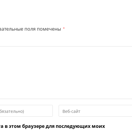
зательные поля помечены
*
Введите
URL
вашего
та в этом браузере для последующих моих
веб-