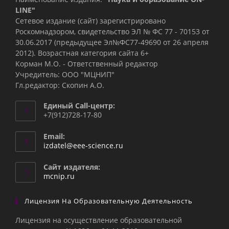
LINE"
Сетевое издание (сайт) зарегистрировано
Роскомнадзором, свидетельство ЭЛ № ФС 77 - 70153 от
30.06.2017 (предыдущее Эл№ФC77-49690 от 26 апреля
2012). Возрастная категория сайта 6+
Корман М.О. - Ответственный редактор
Учредитель: ООО "МЦНИП"
Гл.редактор: Скопин А.О.
Единый Call-центр:
+7(912)728-17-80
Email:
Откроется
izdatel@eee-science.ru
в
вашем
Сайт издателя:
приложении
mcnip.ru
Лицензия На Образовательную Деятельность
Лицензия на осуществление образовательной