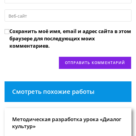
свой
имя
email-
пользователя,
Введите
адрес,
чтобы
URL
чтобы
прокомментировать
вашего
прокомментировать
Сохранить моё имя, email и адрес сайта в этом
веб-
сайта
браузере для последующих моих
(необязательно)
комментариев.
Смотреть похожие работы
Методическая разработка урока «Диалог
культур»