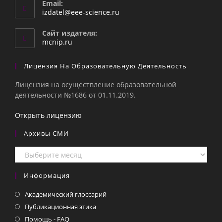
Email:
Откроется
izdatel@eee-science.ru
в
вашем
Сайт издателя:
приложении
mcnip.ru
Лицензия На Образовательную Деятельность
Лицензия на осуществление образовательной
деятельности №1686 от 01.11.2019.
Открыть лицензию
Архивы СМИ
Архивы
СМИ
Информация
Академический глоссарий
Публикационная этика
Помощь - FAQ