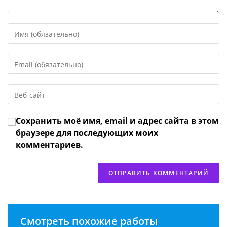
Введите
свое
имя
Введите
или
свой
имя
email-
пользователя,
Введите
адрес,
чтобы
URL
чтобы
прокомментировать
вашего
прокомментировать
Сохранить моё имя, email и адрес сайта в этом
веб-
сайта
браузере для последующих моих
(необязательно)
комментариев.
Смотреть похожие работы