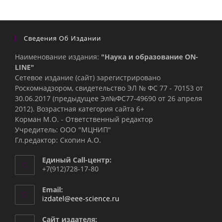
Сведения Об Издании
Наименование издания:
"Наука и образование ON-
LINE"
Сетевое издание (сайт) зарегистрировано
Роскомнадзором, свидетельство ЭЛ № ФС 77 - 70153 от
30.06.2017 (предыдущее Эл№ФC77-49690 от 26 апреля
2012). Возрастная категория сайта 6+
Корман М.О. - Ответственный редактор
Учредитель: ООО "МЦНИП"
Гл.редактор: Скопин А.О.
Единый Call-центр:
+7(912)728-17-80
Email:
Откроется
izdatel@eee-science.ru
в
вашем
Сайт издателя: