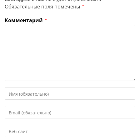
Обязательные поля помечены
*
Комментарий
*
Введите
свое
имя
Введите
или
свой
имя
email-
пользователя,
Введите
адрес,
чтобы
URL
чтобы
прокомментировать