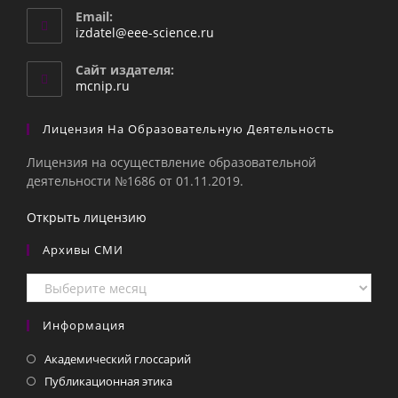
Email:
Откроется
izdatel@eee-science.ru
в
вашем
Сайт издателя:
приложении
mcnip.ru
Лицензия На Образовательную Деятельность
Лицензия на осуществление образовательной
деятельности №1686 от 01.11.2019.
Открыть лицензию
Архивы СМИ
Архивы
СМИ
Информация
Академический глоссарий
Публикационная этика