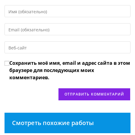
Введите
свое
имя
Введите
или
свой
имя
email-
пользователя,
Введите
адрес,
чтобы
URL
чтобы
прокомментировать
вашего
прокомментировать
Сохранить моё имя, email и адрес сайта в этом
веб-
сайта
браузере для последующих моих
(необязательно)
комментариев.
Смотреть похожие работы