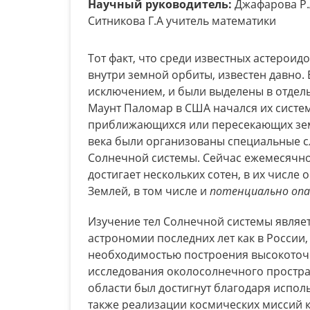
Научный руководитель:
Джафарова Р.А
Ситникова Г.А учитель математики
Тот факт, что среди известных астероид
внутри земной орбиты, известен давно.
исключением, и были выделены в отдель
Маунт Паломар в США начался их систем
приближающихся или пересекающих земну
века были организованы специальные с
Солнечной системы. Сейчас ежемесячно
достигает нескольких сотен, в их числе
Землей, в том числе и
потенциально опа
Изучение тел Солнечной системы являе
астрономии последних лет как в России, 
необходимостью построения высокоточн
исследования околосолнечного простран
области был достигнут благодаря испол
также реализации космических миссий к