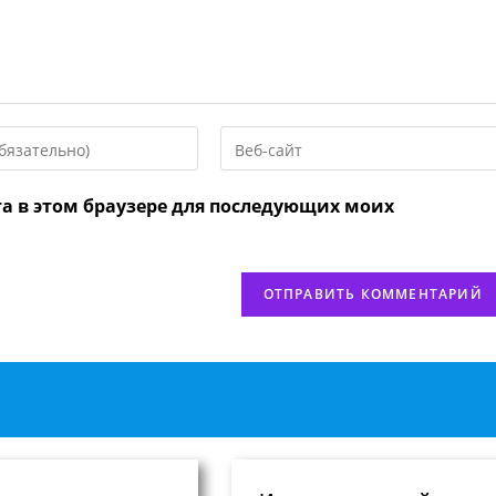
Введите
URL
вашего
та в этом браузере для последующих моих
веб-
сайта
нтировать
(необязательно)