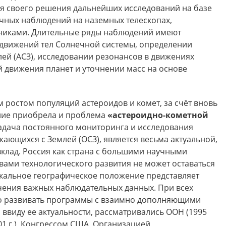
ля своего решения дальнейших исследований на базе
чных наблюдений на наземных телескопах,
иками. Длительные ряды наблюдений имеют
движений тел Солнечной системы, определении
ей (АСЗ), исследовании резонансов в движениях
 движения планет и уточнении масс на основе
 ростом популяций астероидов и комет, за счёт вновь
ние приобрела и проблема
«астероидно-кометной
задача постоянного мониторинга и исследования
ающихся с Землей (ОСЗ), является весьма актуальной,
вклад. Россия как страна с большими научными
вами технологического развития не может оставаться
никальное географическое положение представляет
ения важных наблюдательных данных. При всех
о развивать программы с взаимно дополняющими
ввиду ее актуальности, рассматривались ООН (1995
01 г.), Конгрессом США, Организацией