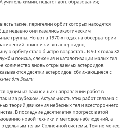
 учитель химии, педагог доп. образования;
ов есть такие, перигелии орбит которых находятся
 Еще недавно они казались экзотическим
ные группы. Но вот в 1970-х годах на обсерватории
атический поиск и число астероидов,
ю орбиту стало быстро возрастать. В 90-х годах XX
лужбы поиска, слежения и каталогизации малых тел
е количество вновь открываемых астероидов
 оказываются десятки астероидов, сближающиеся с
сные для Земли
.
тся одним из важнейших направлений работ в
так и за рубежом. Актуальность этих работ связана с
ых теорий движения небесных тел и всестороннего
ства. В последние десятилетия прогресс в этой
ьзованию новой техники и методов наблюдений, а
 отдельным телам Солнечной системы. Тем не менее,