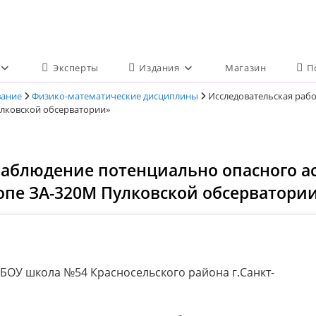
Эксперты
Издания
Магазин
П
вание
Физико-математические дисциплины
Исследовательская раб
улковской обсерватории»
Наблюдение потенциально опасного а
пе ЗА-320М Пулковской обсерватори
БОУ школа №54 Красносельского района г.Санкт-