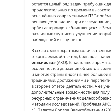
остается целый ряд задач, требующих д
продолжительных по времени высокото
оснащённых современными ПЗС-приёмн
решающее значение при исследовании 
орбит астероидов, сближающихся с Земл
различных спутников; улучшении теорий
наблюдений их спутников.
В связи с многократным количественным
открываемых объектов, большое значе
опасности»
(АКО). В настоящее время 
особенностей движения объектов, сближ
и многие страны вносят в нее большой 
традициями, достижениями и перспекти
в стороне от этой деятельности. А её у
дополнительные возможности для получ
ресурсных ограничениях целесообразн
методами исследований. Проблема АКО, 
г.), Палатой Лордов Великобритании (20