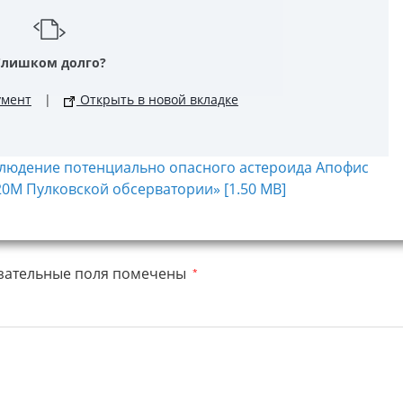
Слишком долго?
умент
|
Открыть в новой вкладке
блюдение потенциально опасного астероида Апофис
0М Пулковской обсерватории» [1.50 MB]
зательные поля помечены
*