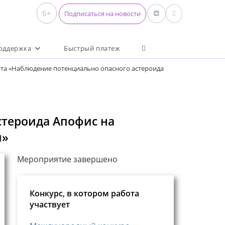
6+
Подписаться на новости
Переключить поиск по 
оддержка
Быстрый платеж
ота «Наблюдение потенциально опасного астероида
стероида Апофис на
и»
Мероприятие завершено
Конкурс, в котором работа
участвует