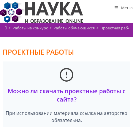
Перейти
Меню
к
содержимому
>
Работы на конкурс
>
Работы обучающихся
>
Проектная работ
ПРОЕКТНЫЕ РАБОТЫ
Можно ли скачать проектные работы с
сайта?
При использовании материала ссылка на авторство
обязательна.