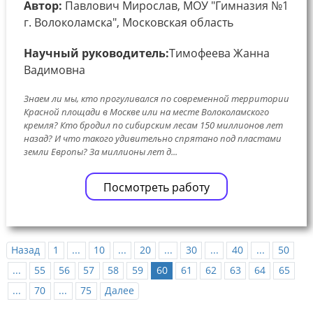
Автор:
Павлович Мирослав, МОУ "Гимназия №1
г. Волоколамска", Московская область
Научный руководитель:
Тимофеева Жанна
Вадимовна
Знаем ли мы, кто прогуливался по современной территории
Красной площади в Москве или на месте Волоколамского
кремля? Кто бродил по сибирским лесам 150 миллионов лет
назад? И что такого удивительно спрятано под пластами
земли Европы? За миллионы лет д...
Посмотреть работу
Назад
1
...
10
...
20
...
30
...
40
...
50
...
55
56
57
58
59
60
61
62
63
64
65
...
70
...
75
Далее