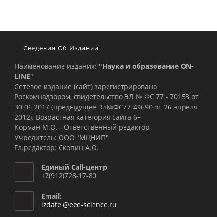
Сведения Об Издании
Наименование издания:
"Наука и образование ON-
LINE"
Сетевое издание (сайт) зарегистрировано
Роскомнадзором, свидетельство ЭЛ № ФС 77 - 70153 от
30.06.2017 (предыдущее Эл№ФC77-49690 от 26 апреля
2012). Возрастная категория сайта 6+
Корман М.О. - Ответственный редактор
Учредитель: ООО "МЦНИП"
Гл.редактор: Скопин А.О.
Единый Call-центр:
+7(912)728-17-80
Email:
Откроется
izdatel@eee-science.ru
в