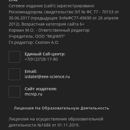
Сетевое издание (сайт) зарегистрировано
Роскомнадзором, свидетельство ЭЛ № ФС 77 - 70153 от
30.06.2017 (предыдущее Эл№ФC77-49690 от 26 апреля
2012). Возрастная категория сайта 6+
Корман М.О. - Ответственный редактор
Учредитель: ООО "МЦНИП"
Гл.редактор: Скопин А.О.
Единый Call-центр:
+7(912)728-17-80
Email:
Откроется
izdatel@eee-science.ru
в
вашем
Сайт издателя:
приложении
mcnip.ru
Лицензия На Образовательную Деятельность
Лицензия на осуществление образовательной
деятельности №1686 от 01.11.2019.