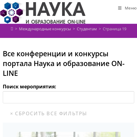
Перейти
Меню
к
содержимому
>
Международные конкурсы
>
Студентам
>
Страница 19
Все конференции и конкурсы
портала Наука и образование ON-
LINE
Поиск мероприятия: