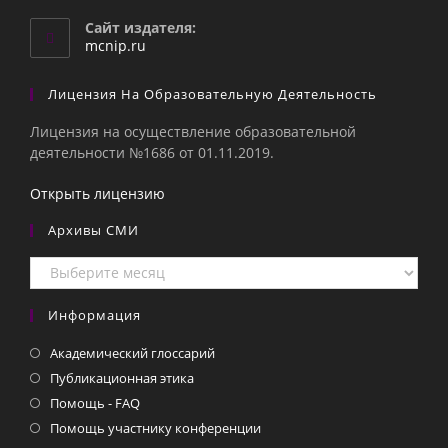
в
вашем
Сайт издателя:
приложении
mcnip.ru
Лицензия На Образовательную Деятельность
Лицензия на осуществление образовательной
деятельности №1686 от 01.11.2019.
Открыть лицензию
Архивы СМИ
Архивы
СМИ
Информация
Академический глоссарий
Публикационная этика
Помощь - FAQ
Помощь участнику конференции