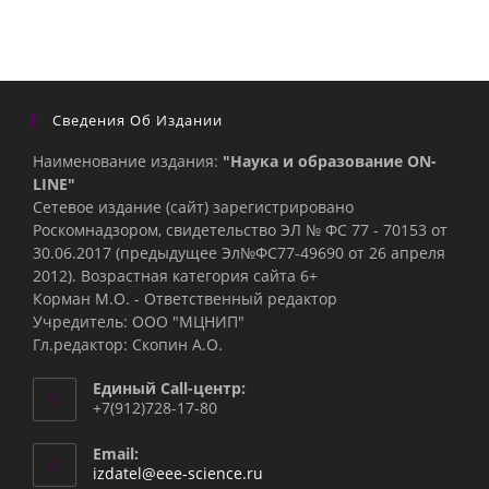
Сведения Об Издании
Наименование издания:
"Наука и образование ON-
LINE"
Сетевое издание (сайт) зарегистрировано
Роскомнадзором, свидетельство ЭЛ № ФС 77 - 70153 от
30.06.2017 (предыдущее Эл№ФC77-49690 от 26 апреля
2012). Возрастная категория сайта 6+
Корман М.О. - Ответственный редактор
Учредитель: ООО "МЦНИП"
Гл.редактор: Скопин А.О.
Единый Call-центр:
+7(912)728-17-80
Email:
Откроется
izdatel@eee-science.ru