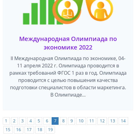
Международная Олимпиада по
экономике 2022
II Международная Олимпиада по экономике, 04-
11 апреля 2022 г. Олимпиада проводится в
рамках требований ФГОС 1 раз в год. Олимпиада
проводится с целью повышения качества
подготовки специалистов в области маркетинга.
В Олимпиаде...
1
2
3
4
5
6
7
8
9
10
11
12
13
14
15
16
17
18
19