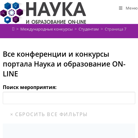
Перейти
Меню
к
содержимому
>
Международные конкурсы
>
Студентам
>
Страница 7
Все конференции и конкурсы
портала Наука и образование ON-
LINE
Поиск мероприятия: