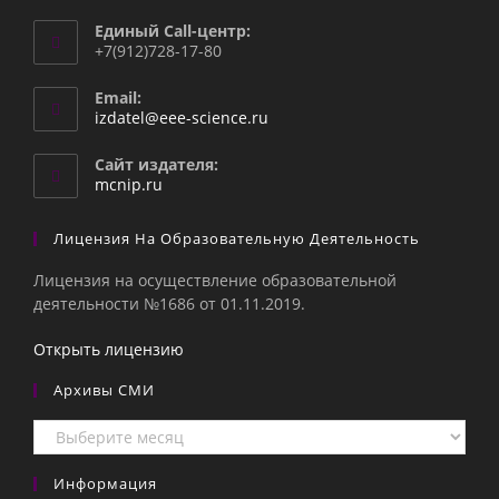
Единый Call-центр:
+7(912)728-17-80
Email:
Откроется
izdatel@eee-science.ru
в
вашем
Сайт издателя:
приложении
mcnip.ru
Лицензия На Образовательную Деятельность
Лицензия на осуществление образовательной
деятельности №1686 от 01.11.2019.
Открыть лицензию
Архивы СМИ
Архивы
СМИ
Информация