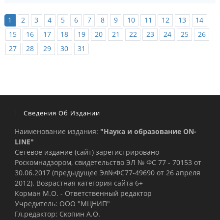
1
2
3
4
5
6
7
8
9
10
11
12
13
14
15
16
17
18
19
20
21
22
23
24
25
26
27
28
29
30
31
Сведения Об Издании
Наименование издания:
"Наука и образование ON-
LINE"
Сетевое издание (сайт) зарегистрировано
Роскомнадзором, свидетельство ЭЛ № ФС 77 - 70153 от
30.06.2017 (предыдущее Эл№ФC77-49690 от 26 апреля
2012). Возрастная категория сайта 6+
Корман М.О. - Ответственный редактор
Учредитель: ООО "МЦНИП"
Гл.редактор: Скопин А.О.