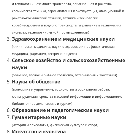
и технологии наземного транспорта, а
виационная и ракетно-
космическая техника, а
эронавигация и эксплуатация, авиационной и
ракетно-космической техники, т
ехника и технологии
кораблестроения и водного транспорта, у
правление в технических
системах, т
ехнологии легкой промышленности)
Здравоохранение и медицинские науки
(клиническая медицина, н
ауки о здоровье и профилактическая
медицина, ф
армация, с
естринское дело)
Сельское хозяйство и сельскохозяйственные
науки
(сельское, лесное и рыбное хозяйство, в
етеринария и зоотехния)
Науки об обществе
(экономика и управление, с
оциология и социальная работа,
ю
риспруденция, с
редства массовой информации и информационно-
библиотечное дело, с
ервис и туризм)
Образование и педагогические науки
Гуманитарные науки
(история и археология, ф
изическая культура и спорт)
Искусство и культура