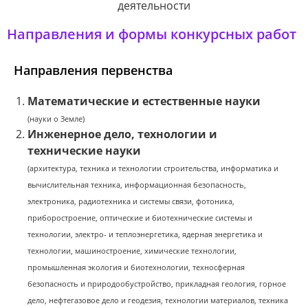
деятельности
Направления и формы конкурсных работ
Направления первенства
Математические и естественные науки
(науки о Земле)
Инженерное дело, технологии и
технические науки
(архитектура,
техника и технологии строительства, и
нформатика и
вычислительная техника, и
нформационная безопасность,
э
лектроника, радиотехника и системы связи, ф
отоника,
приборостроение, оптические и биотехнические системы и
технологии, э
лектро- и теплоэнергетика, я
дерная энергетика и
технологии, м
ашиностроение, х
имические технологии,
п
ромышленная экология и биотехнологии, т
ехносферная
безопасность и природообустройство, п
рикладная геология, горное
дело, нефтегазовое дело и геодезия, т
ехнологии материалов, т
ехника