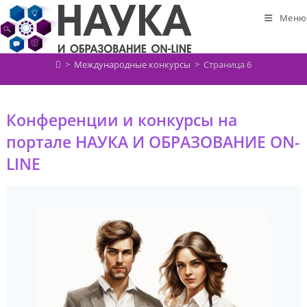
Перейти
Меню
к
содержимому
>
Международные конкурсы
>
Страница 6
Конференции и конкурсы на
портале НАУКА И ОБРАЗОВАНИЕ ON-
LINE