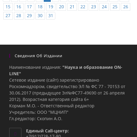
15
16
17
18
19
20
21
22
23
24
25
26
27
28
29
30
31
Сведения Об Издании
Наименование издания:
"Наука и образование ON-
LINE"
Сетевое издание (сайт) зарегистрировано
Роскомнадзором, свидетельство ЭЛ № ФС 77 - 70153 от
30.06.2017 (предыдущее Эл№ФC77-49690 от 26 апреля
2012). Возрастная категория сайта 6+
Корман М.О. - Ответственный редактор
Учредитель: ООО "МЦНИП"
Гл.редактор: Скопин А.О.
Единый Call-центр:
+7(912)728-17-80