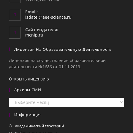
Email:
Откроется
izdatel@eee-science.ru
в
вашем
Сайт издателя:
приложении
mcnip.ru
Лицензия На Образовательную Деятельность
Лицензия на осуществление образовательной
деятельности №1686 от 01.11.2019.
Открыть лицензию
Архивы СМИ
Архивы
СМИ
Информация
Академический глоссарий