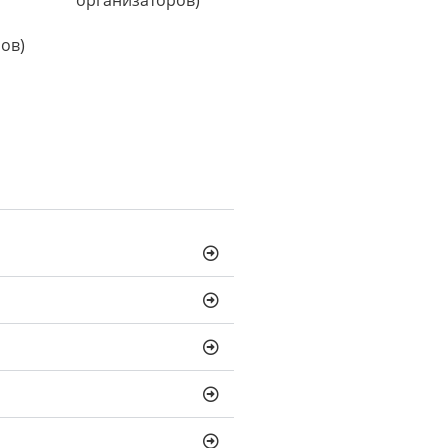
организаторов)**
ов)