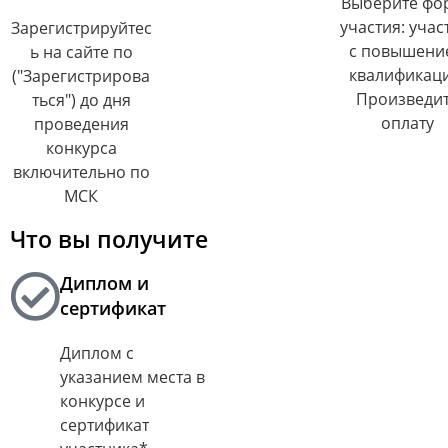
Выберите фо
участия: учас
Зарегистрируйтес
с повышени
ь на сайте по
квалификаци
("Зарегистрирова
Произведи
ться") до дня
оплату
проведения
конкурса
включительно по
МСК
Что вы получите
Диплом и
сертификат
Диплом с
указанием места в
конкурсе и
сертификат