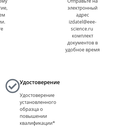
рму
Отправьте на
тие,
электронный
ем
адрес
и.
izdatel@eee-
те
science.ru
комплект
документов в
удобное время
Удостоверение
Удостоверение
установленного
образца о
повышении
квалификации*​