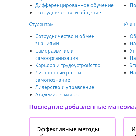
Дифференцированное обучение
По
Сотрудничество и общение
Студентам
Уче
Сотрудничество и обмен
Об
знаниями
На
Саморазвитие и
Уп
самоорганизация
На
Карьера и трудоустройство
Эт
Личностный рост и
На
самопознание
Лидерство и управление
Академический рост
Последние добавленные материа
Эффективные методы
И