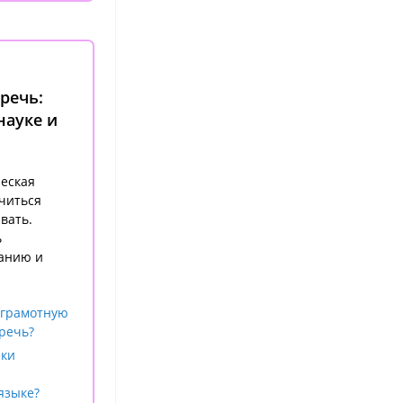
речь:
науке и
еская
учиться
вать.
ь
нанию и
 грамотную
речь?
ыки
языке?