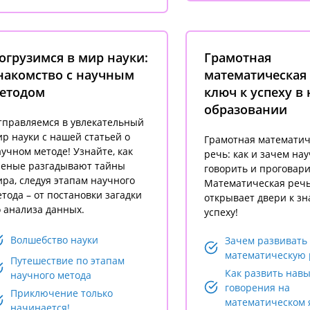
огрузимся в мир науки:
Грамотная
накомство с научным
математическая 
етодом
ключ к успеху в 
образовании
тправляемся в увлекательный
р науки с нашей статьей о
Грамотная математич
учном методе! Узнайте, как
речь: как и зачем на
ченые разгадывают тайны
говорить и проговари
ра, следуя этапам научного
Математическая реч
тода – от постановки загадки
открывает двери к з
 анализа данных.
успеху!
Волшебство науки
Зачем развивать
математическую 
Путешествие по этапам
Как развить нав
научного метода
говорения на
Приключение только
математическом 
начинается!