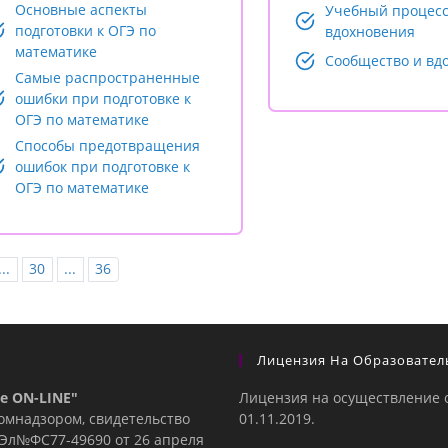
Основные аспекты
Учебный процес
подготовки к ОГЭ по
вдохновения
математике
Сообщество и вд
Самые распространенные
ошибки при подготовке к
ОГЭ по математике
Способы предотвращения
ошибок при подготовке к
ОГЭ по математике
...
30
...
36
Лицензия На Образовател
е ON-LINE"
Лицензия на осуществление 
комнадзором, свидетельство
01.11.2019.
е Эл№ФC77-49690 от 26 апреля