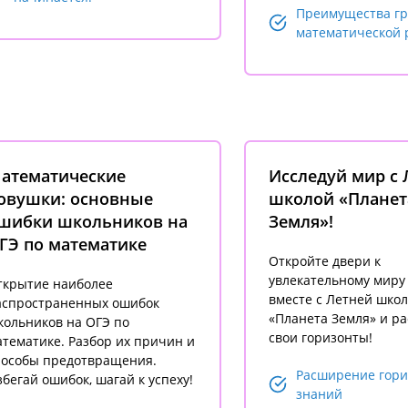
Преимущества г
математической 
атематические
Исследуй мир с 
овушки: основные
школой «Планет
шибки школьников на
Земля»!
ГЭ по математике
Откройте двери к
увлекательному миру
ткрытие наиболее
вместе с Летней шко
аспространенных ошибок
«Планета Земля» и р
кольников на ОГЭ по
свои горизонты!
тематике. Разбор их причин и
пособы предотвращения.
Расширение гори
бегай ошибок, шагай к успеху!
знаний