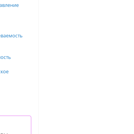
равление
еваемость
ность
ское