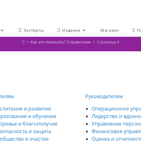
Эксперты
Издания
Магазин
П
>
Как это написать? Справочник
>
Страница 4
телям
Руководителям
спитание и развитие
Операционное упр
разование и обучение
Лидерство и вдохн
оровье и благополучие
Управление персо
зопасность и защита
Финансовое управ
общество и участие
Оценка и отчетност