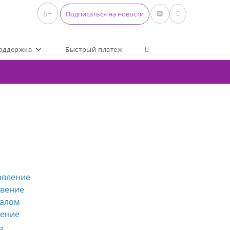
6+
Подписаться на новости
Переключить поиск по 
оддержка
Быстрый платеж
авление
овение
налом
ление
ь