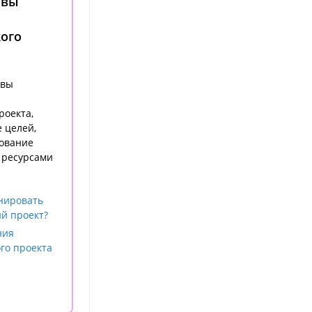
овы
ого
овы
роекта,
 целей,
ование
 ресурсами
нировать
й проект?
ния
го проекта