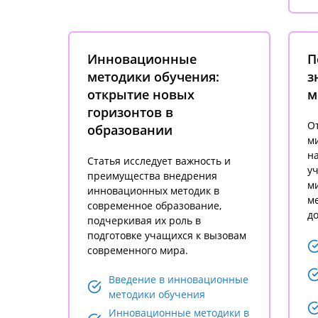
Инновационные
П
методики обучения:
з
открытие новых
м
горизонтов в
О
образовании
ми
на
Статья исследует важность и
у
преимущества внедрения
ми
инновационных методик в
ме
современное образование,
до
подчеркивая их роль в
подготовке учащихся к вызовам
современного мира.
Введение в инновационные
методики обучения
Инновационные методики в