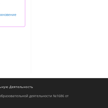
с
охновение
ьную Деятельность
образовательной деятельности №1686 от