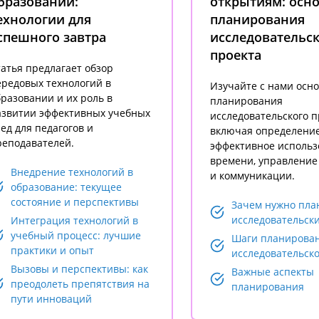
бразовании:
открытиям: осн
ехнологии для
планирования
спешного завтра
исследовательск
проекта
атья предлагает обзор
ередовых технологий в
Изучайте с нами осн
разовании и их роль в
планирования
азвитии эффективных учебных
исследовательского п
ед для педагогов и
включая определение
реподавателей.
эффективное использ
времени, управление
Внедрение технологий в
и коммуникации.
образование: текущее
состояние и перспективы
Зачем нужно пла
исследовательски
Интеграция технологий в
учебный процесс: лучшие
Шаги планирова
практики и опыт
исследовательско
Вызовы и перспективы: как
Важные аспекты
преодолеть препятствия на
планирования
пути инноваций