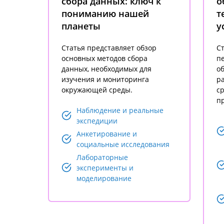
сбора данных: ключ к
о
пониманию нашей
т
планеты
у
Статья представляет обзор
Ст
основных методов сбора
п
данных, необходимых для
об
изучения и мониторинга
р
окружающей среды.
ср
п
Наблюдение и реальные
экспедиции
Анкетирование и
социальные исследования
Лабораторные
эксперименты и
моделирование