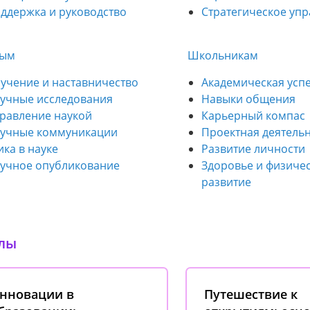
ддержка и руководство
Стратегическое уп
ным
Школьникам
учение и наставничество
Академическая усп
учные исследования
Навыки общения
равление наукой
Карьерный компас
учные коммуникации
Проектная деятель
ика в науке
Развитие личности
учное опубликование
Здоровье и физиче
развитие
лы
нновации в
Путешествие к