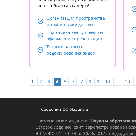
через объектив камеры!
Организация пространства
и технические детали
Подготовка выступления и
оформление презентации
Техники записи и
редактирования видео
1
2
3
4
5
6
7
8
9
10
...
20
Сведения Об Издании
Наименование издания:
"Наука и образовани
Сетевое издание (сайт) зарегистрировано Рос
ЭЛ № ФС 77 - 70153 от 30.06.2017 (предыдуще