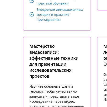
практике обучения
Внедрение инновационных
методик в практике
преподавания
Мастерство
М
видеозаписи:
л
эффективные техники
о
для презентации
О
исследовательских
О
проектов
р
ш
Изучите основные шаги и
ма
техники, чтобы качественно
с
записать и представить ваше
Из
исследование через видео.
Ключ к успешному выступлению