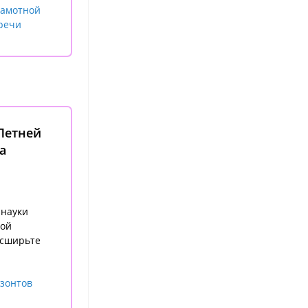
рамотной
речи
Летней
а
 науки
лой
асширьте
зонтов