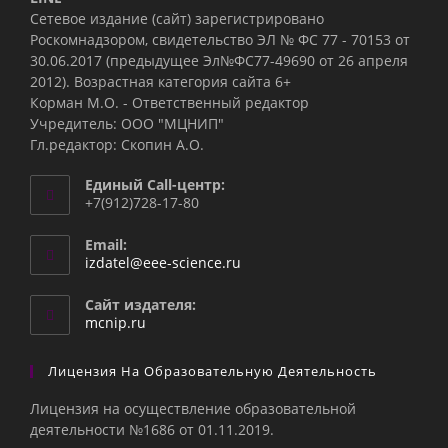
Сетевое издание (сайт) зарегистрировано
Роскомнадзором, свидетельство ЭЛ № ФС 77 - 70153 от
30.06.2017 (предыдущее Эл№ФC77-49690 от 26 апреля
2012). Возрастная категория сайта 6+
Корман М.О. - Ответственный редактор
Учредитель: ООО "МЦНИП"
Гл.редактор: Скопин А.О.
Единый Call-центр:
+7(912)728-17-80
Email:
Откроется
izdatel@eee-science.ru
в
вашем
Сайт издателя:
приложении
mcnip.ru
Лицензия На Образовательную Деятельность
Лицензия на осуществление образовательной
деятельности №1686 от 01.11.2019.