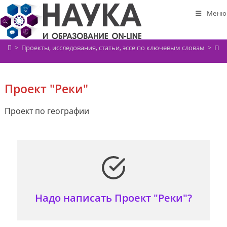
Перейти
Меню
к
содержимому
>
Проекты, исследования, статьи, эссе по ключевым словам
>
Про
Проект "Реки"
Проект по географии
Надо написать Проект "Реки"?