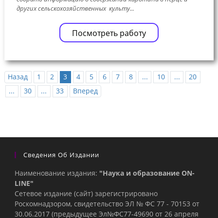
других сельскохозяйственных культу...
Посмотреть работу
Назад
1
2
3
4
5
6
7
8
...
10
...
20
...
30
...
33
Вперед
Сведения Об Издании
Наименование издания:
"Наука и образование ON-
LINE"
Сетевое издание (сайт) зарегистрировано
Роскомнадзором, свидетельство ЭЛ № ФС 77 - 70153 от
30.06.2017 (предыдущее Эл№ФC77-49690 от 26 апреля