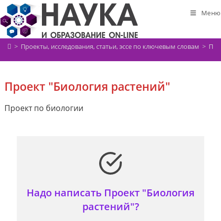
Перейти
Меню
к
содержимому
>
Проекты, исследования, статьи, эссе по ключевым словам
>
Про
Проект "Биология растений"
Проект по биологии
Надо написать Проект "Биология
растений"?