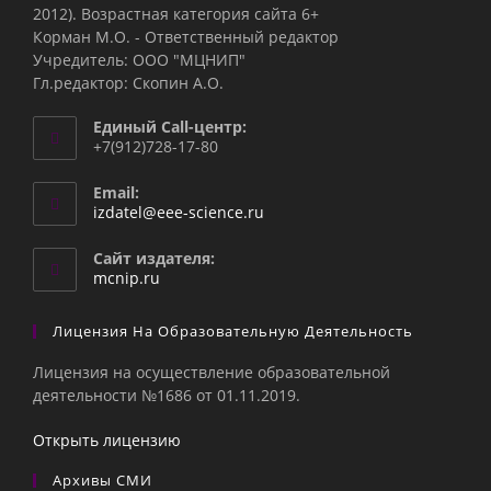
2012). Возрастная категория сайта 6+
Корман М.О. - Ответственный редактор
Учредитель: ООО "МЦНИП"
Гл.редактор: Скопин А.О.
Единый Call-центр:
+7(912)728-17-80
Email:
Откроется
izdatel@eee-science.ru
в
вашем
Сайт издателя:
приложении
mcnip.ru
Лицензия На Образовательную Деятельность
Лицензия на осуществление образовательной
деятельности №1686 от 01.11.2019.
Открыть лицензию
Архивы СМИ