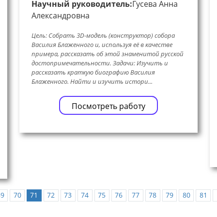
Научный руководитель:
Гусева Анна
Александровна
Цель: Собрать 3D-модель (конструктор) собора
Василия Блаженного и, используя её в качестве
примера, рассказать об этой знаменитой русской
достопримечательности. Задачи: Изучить и
рассказать краткую биографию Василия
Блаженного. Найти и изучить истори...
Посмотреть работу
69
70
71
72
73
74
75
76
77
78
79
80
81