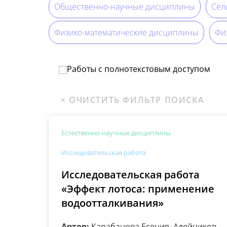
Общественно-научные дисциплины
Сел
Физико-математические дисциплины
Физ
Работы с полнотекстовым доступом
Естественно-научные дисциплины
Исследовательская работа
Исследовательская работа
«Эффект лотоса: применение
водоотталкивания»
Автор:
Карабанова Есения, Алейников