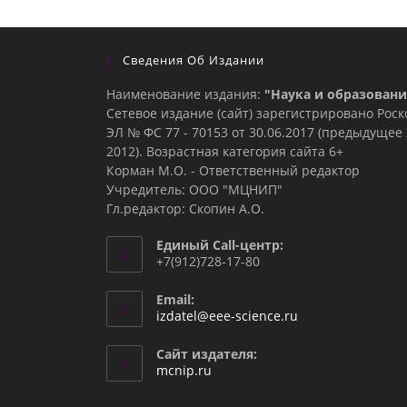
Сведения Об Издании
Наименование издания:
"Наука и образовани
Сетевое издание (сайт) зарегистрировано Рос
ЭЛ № ФС 77 - 70153 от 30.06.2017 (предыдуще
2012). Возрастная категория сайта 6+
Корман М.О. - Ответственный редактор
Учредитель: ООО "МЦНИП"
Гл.редактор: Скопин А.О.
Единый Call-центр:
+7(912)728-17-80
Email:
Откроется
izdatel@eee-science.ru
в
вашем
Сайт издателя:
приложении
mcnip.ru