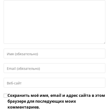
Введите
свое
имя
Введите
или
свой
имя
email-
пользователя,
Введите
адрес,
чтобы
URL
чтобы
прокомментировать
вашего
прокомментировать
Сохранить моё имя, email и адрес сайта в этом
веб-
сайта
браузере для последующих моих
(необязательно)
комментариев.