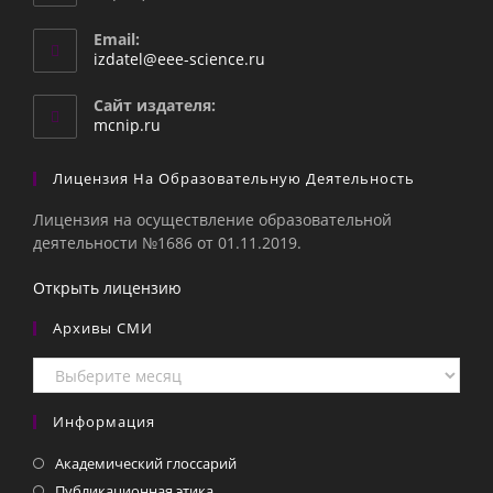
Email:
Откроется
izdatel@eee-science.ru
в
вашем
Сайт издателя:
приложении
mcnip.ru
Лицензия На Образовательную Деятельность
Лицензия на осуществление образовательной
деятельности №1686 от 01.11.2019.
Открыть лицензию
Архивы СМИ
Архивы
СМИ
Информация
Академический глоссарий
Публикационная этика