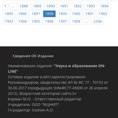
1
...
1888
1889
1890
1891
1892
1893
1894
1895
1896
1897
1898
1899
1900
1901
1902
1903
1904
1905
1906
1907
1908
...
2336
Сведения Об Издании
Наименование издания:
"Наука и образование ON-
LINE"
Сетевое издание (сайт) зарегистрировано
Роскомнадзором, свидетельство ЭЛ № ФС 77 - 70153 от
30.06.2017 (предыдущее Эл№ФC77-49690 от 26 апреля
2012). Возрастная категория сайта 6+
Корман М.О. - Ответственный редактор
Учредитель: ООО "МЦНИП"
Гл.редактор: Скопин А.О.