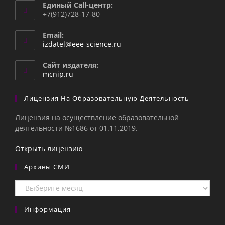
Единый Call-центр:
+7(912)728-17-80
Email:
Откроется
izdatel@eee-science.ru
в
вашем
Сайт издателя:
приложении
mcnip.ru
Лицензия На Образовательную Деятельность
Лицензия на осуществление образовательной
деятельности №1686 от 01.11.2019.
Открыть лицензию
Архивы СМИ
Архивы
СМИ
Информация