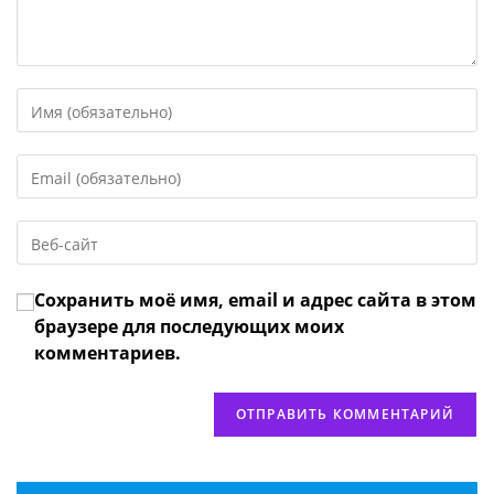
Введите
свое
имя
Введите
или
свой
имя
email-
пользователя,
Введите
адрес,
чтобы
URL
чтобы
прокомментировать
вашего
прокомментировать
Сохранить моё имя, email и адрес сайта в этом
веб-
сайта
браузере для последующих моих
(необязательно)
комментариев.