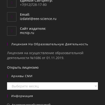
Единый Call-центр:
+7(912)728-17-80
Email:
Откроется
izdatel@eee-science.ru
в
вашем
Сайт издателя:
приложении
mcnip.ru
Лицензия На Образовательную Деятельность
Лицензия на осуществление образовательной
деятельности №1686 от 01.11.2019.
Открыть лицензию
Архивы СМИ
Архивы
СМИ
Информация
Академический глоссарий