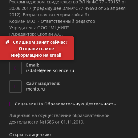
Роскомнадзором, свидетельство ЭЛ № ФС 77 - 70153 от
30.06.2017 (предыдущее Эл№ФC77-49690 от 26 апреля
2012). Возрастная категория сайта 6+
Корман М.О. - Ответственный редактор
Учредитель: ООО "МЦНИП"
Гл.редактор: Скопин А.О.
Слишком занят сейчас?
Единый Call-центр:
Отправить мне
+7(912)728-17-80
информацию на email
Email:
Откроется
izdatel@eee-science.ru
в
вашем
Сайт издателя:
приложении
mcnip.ru
Лицензия На Образовательную Деятельность
Лицензия на осуществление образовательной
деятельности №1686 от 01.11.2019.
Открыть лицензию