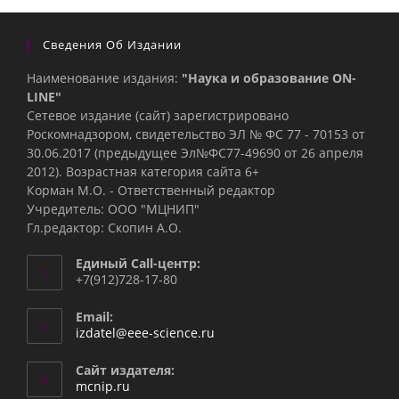
Сведения Об Издании
Наименование издания:
"Наука и образование ON-
LINE"
Сетевое издание (сайт) зарегистрировано
Роскомнадзором, свидетельство ЭЛ № ФС 77 - 70153 от
30.06.2017 (предыдущее Эл№ФC77-49690 от 26 апреля
2012). Возрастная категория сайта 6+
Корман М.О. - Ответственный редактор
Учредитель: ООО "МЦНИП"
Гл.редактор: Скопин А.О.
Единый Call-центр:
+7(912)728-17-80
Email:
Откроется
izdatel@eee-science.ru
в
вашем
Сайт издателя:
приложении
mcnip.ru