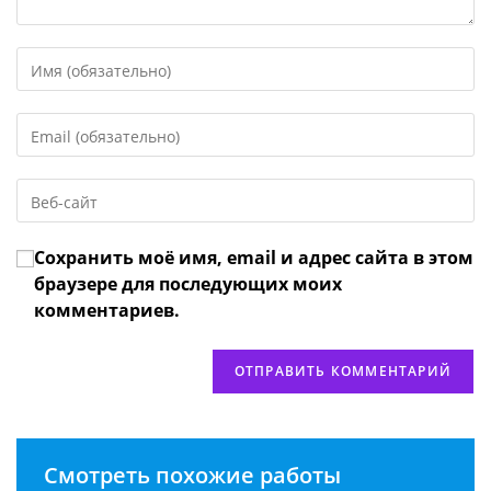
Введите
свое
имя
Введите
или
свой
имя
email-
пользователя,
Введите
адрес,
чтобы
URL
чтобы
прокомментировать
вашего
прокомментировать
Сохранить моё имя, email и адрес сайта в этом
веб-
сайта
браузере для последующих моих
(необязательно)
комментариев.
Смотреть похожие работы