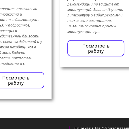
рекомендации по защите от
сравнить показатели
манипуляций. Задачи: Изучить
стойкости и
литературу о видах рекламы и
тивного благополучия
психологии восприятия.
ья) у подростков,
Выявить основные приёмы
вающих в
манипуляции в р…
едственной близости
ы военных действий и у
Посмотреть
тков находящихся в
работу
 зоне. Задачи:
овать показатели
стойкости и с…
Посмотреть
работу
Лицензия На Образовател