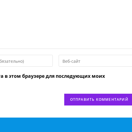
Введите
URL
вашего
та в этом браузере для последующих моих
веб-
сайта
нтировать
(необязательно)