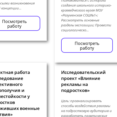
Познакомиться с историей
сылки возникновения
создания школьного историко-
й концепции…
краеведческого музея МОУ
«Разуменская СОШ№1»;
Рассмотреть основные
Посмотреть
разделы экспозиции; Провести
работу
социологическо…
Посмотреть
работу
ктная работа
Исследовательский
ледование
проект «Влияние
ективного
рекламы на
ополучия и
подростков»
естойкости у
Цель: проанализировать
остков
способы воздействия рекламы
живших военные
на подростковую аудиторию и
твия»
разработать практические