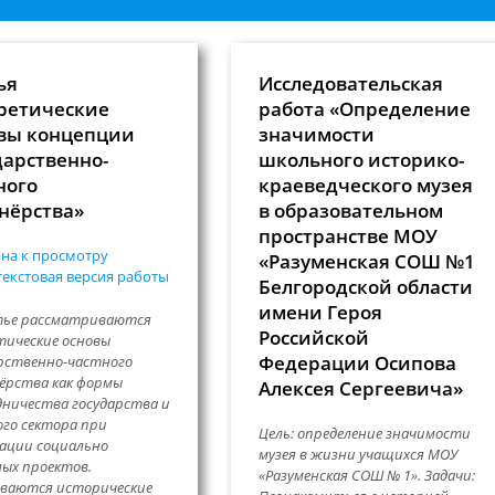
ья
Исследовательская
ретические
работа «Определение
вы концепции
значимости
дарственно-
школьного историко-
ного
краеведческого музея
нёрства»
в образовательном
пространстве МОУ
на к просмотру
«Разуменская СОШ №1
екстовая версия работы
Белгородской области
имени Героя
тье рассматриваются
Российской
ические основы
Федерации Осипова
рственно-частного
ёрства как формы
Алексея Сергеевича»
ничества государства и
го сектора при
Цель: определение значимости
ации социально
музея в жизни учащихся МОУ
ых проектов.
«Разуменская СОШ № 1». Задачи:
ываются исторические