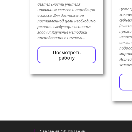
деятельности учителя
Цель: 
начальных классов и апробация
жизне
в классе. Для достижения
субъек
поставленной цели необходимо
(счаст
решить следующие основные
прожи
задачи: Изучение методики
непоср
преподавания в начальн…
от зон
подрос
Посмотреть
мирной
работу
Исслед
жизне
Сведения Об Издании