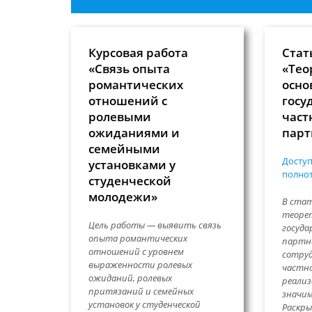
Курсовая работа
Стат
«Связь опыта
«Тео
романтических
осно
отношений с
госу
ролевыми
част
ожиданиями и
парт
семейными
Доступ
установками у
полнот
студенческой
молодежи»
В ста
теорет
Цель работы — выявить связь
госуда
опыта романтических
партн
отношений с уровнем
сотруд
выраженности ролевых
частно
ожиданий, ролевых
реализ
притязаний и семейных
значим
установок у студенческой
Раскр