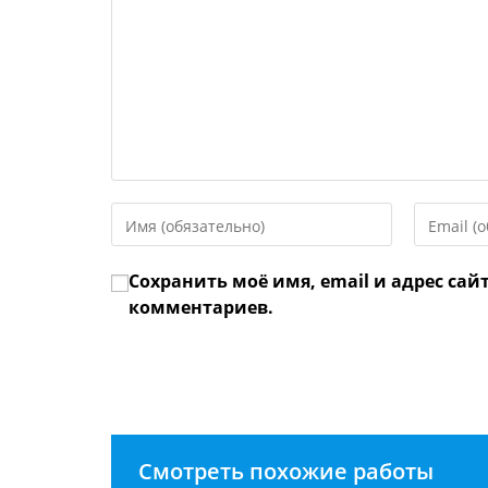
Введите
Введите
свое
свой
имя
email-
Сохранить моё имя, email и адрес сай
или
адрес,
имя
чтобы
комментариев.
пользователя,
прокомме
чтобы
прокомментировать
Смотреть похожие работы