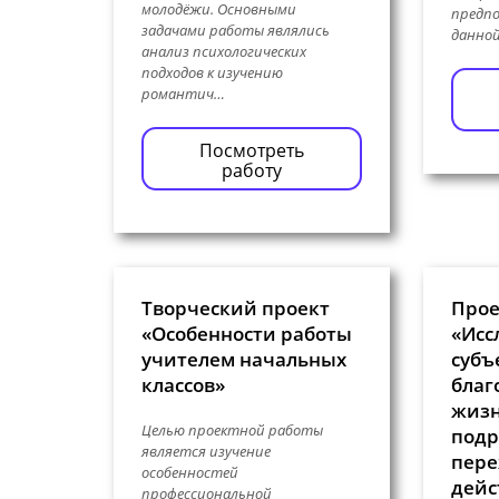
молодёжи. Основными
предпо
задачами работы являлись
данно
анализ психологических
подходов к изучению
романтич…
Посмотреть
работу
Творческий проект
Прое
«Особенности работы
«Исс
учителем начальных
субъ
классов»
благ
жизн
Целью проектной работы
подр
является изучение
пере
особенностей
дейс
профессиональной