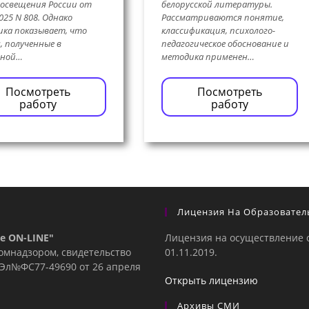
освещения России от
белорусской литературы.
025 N 808. Однако
Рассматриваются понятие,
ка показывает, что
классификация, психолого-
, полученные в
педагогическое обоснование и
ьной…
методика применен…
Посмотреть
Посмотреть
работу
работу
Лицензия На Образовател
е ON-LINE"
Лицензия на осуществление 
комнадзором, свидетельство
01.11.2019.
е Эл№ФC77-49690 от 26 апреля
Открыть лицензию
Архивы СМИ