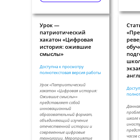
Урок —
Стат
патриотический
«Пре
хакатон «Цифровая
реве
история: ожившие
обуч
смыслы»
подг
школ
Доступна к просмотру
экза
полнотекстовая версия работы
англ
Урок «Патриотический
Доступ
хакатон «Цифровая история:
полнот
Ожившие смыслы»»
представляет собой
Данна
инновационный
пробле
образовательный формат,
школе 
объединяющий изучение
иностр
отечественной истории и
предс
современные цифровые
часов 
технологии. Мероприятие