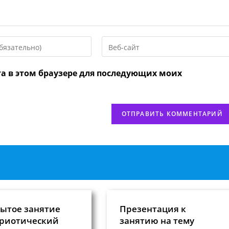
Введите
URL
вашего
та в этом браузере для последующих моих
веб-
сайта
нтировать
(необязательно)
ытое занятие
Презентация к
риотический
занятию на тему