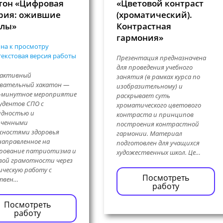
тон «Цифровая
«Цветовой контраст
рия: ожившие
(хроматический).
слы»
Контрастная
гармония»
на к просмотру
екстовая версия работы
Презентация предназначена
для проведения учебного
активный
занятия (в рамках курса по
овательный хакатон —
изобразительному) и
0-минутное мероприятие
раскрывает суть
удентов СПО с
хроматического цветового
идностью и
контраста и принципов
иченными
построения контрастной
жностями здоровья
гармонии. Материал
 направленное на
подготовлен для учащихся
рование патриотизма и
художественных школ. Це…
вой грамотности через
ческую работу с
Посмотреть
ствен…
работу
Посмотреть
работу