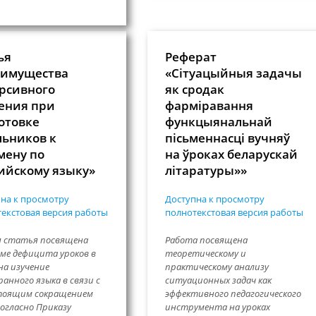
ья
Реферат
имущества
«Сітуацыйныя задачы
рсивного
як сродак
ения при
фарміравання
отовке
функцыянальнай
ьников к
пісьменнасці вучняў
мену по
на ўроках беларускай
ийскому языку»
літаратуры»»
на к просмотру
Доступна к просмотру
екстовая версия работы
полнотекстовая версия работы
я статья посвящена
Работа посвящена
ме дефицита уроков в
теоретическому и
на изучение
практическому анализу
анного языка в связи с
ситуационных задач как
тоящим сокращением
эффективного педагогического
согласно Приказу
инструмента на уроках