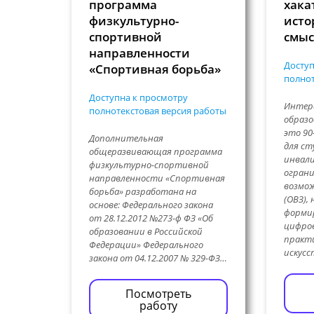
программа
хака
физкультурно-
исто
спортивной
смы
направленности
Доступ
«Спортивная борьба»
полнот
Доступна к просмотру
Интер
полнотекстовая версия работы
образ
это 9
Дополнительная
для ст
общеразвивающая программа
инвал
физкультурно-спортивной
огран
направленности «Спортивная
возмо
борьба» разработана на
(ОВЗ),
основе: Федерального закона
форми
от 28.12.2012 №273-ф ФЗ «Об
цифро
образовании в Российской
практи
Федерации» Федерального
искус
закона от 04.12.2007 № 329-ФЗ…
Посмотреть
работу