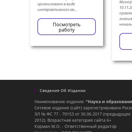
Минпр
организовано в виде
10.11.2
интерактивного кв…
практи
знания
Посмотреть
начал
работу
Сведения Об Издании
Наименование издания:
"Наука и образовани
Сетевое издание (сайт) зарегистрировано Рос
ЭЛ № ФС 77 - 70153 от 30.06.2017 (предыдуще
2012). Возрастная категория сайта 6+
Корман М.О. - Ответственный редактор