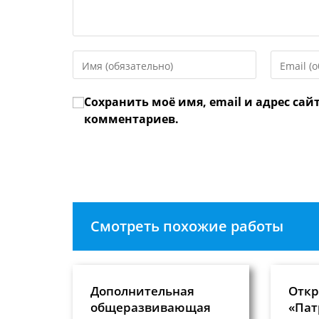
Введите
Введите
свое
свой
имя
email-
Сохранить моё имя, email и адрес сай
или
адрес,
имя
чтобы
комментариев.
пользователя,
прокомме
чтобы
прокомментировать
Смотреть похожие работы
Дополнительная
Откр
общеразвивающая
«Пат