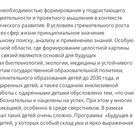
 необходимостью формирования у подрастающего
деятельности и проектного мышления в контексте
еского развития. В условиях стремительного роста
ех сфер жизни принципиальное значение
льному поиску, анализу и применению знаний. Особую
чной области, где формирование целостной картины
связей являются основой для будущих
х биотехнологий, экологии, медицины и устойчивого
етам государственной образовательной политики,
нительного образования детей до 2030 года, и
даренных детей, а также созданию инклюзивной
аботы с одаренными детьми обусловлено тем, что они
ознательны и нацелены на успех. При этом у многих
кацией, особенно в среде сверстников. В рамках
л таких детей очень сложно. Программа «Будущее в
 детей, у которых особый склад ума и ярко выраженная