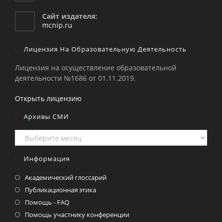
в
вашем
Сайт издателя:
приложении
mcnip.ru
Лицензия На Образовательную Деятельность
Лицензия на осуществление образовательной
деятельности №1686 от 01.11.2019.
Открыть лицензию
Архивы СМИ
Архивы
СМИ
Информация
Академический глоссарий
Публикационная этика
Помощь - FAQ
Помощь участнику конференции