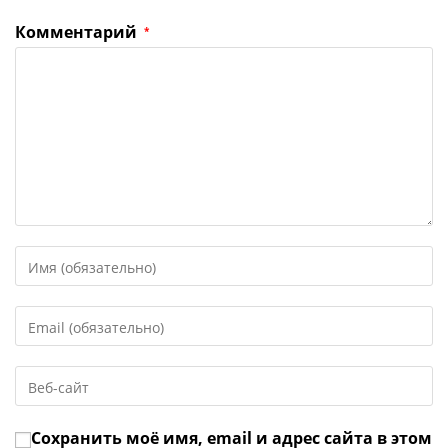
Комментарий
*
Введите
свое
имя
Введите
или
свой
имя
email-
пользователя,
Введите
адрес,
чтобы
URL
чтобы
прокомментировать
вашего
прокомментировать
Сохранить моё имя, email и адрес сайта в этом
веб-