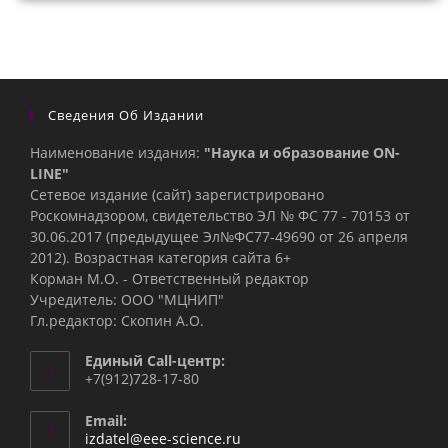
Сведения Об Издании
Наименование издания:
"Наука и образование ON-
LINE"
Сетевое издание (сайт) зарегистрировано
Роскомнадзором, свидетельство ЭЛ № ФС 77 - 70153 от
30.06.2017 (предыдущее Эл№ФC77-49690 от 26 апреля
2012). Возрастная категория сайта 6+
Корман М.О. - Ответственный редактор
Учредитель: ООО "МЦНИП"
Гл.редактор: Скопин А.О.
Единый Call-центр:
+7(912)728-17-80
Email:
Откроется
izdatel@eee-science.ru