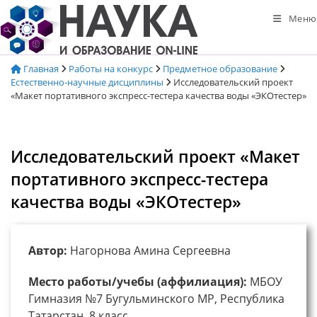
Перейти
Меню
к
содержимому
Главная
Работы на конкурс
Предметное образование
Естественно-научные дисциплины
Исследовательский проект
«Макет портативного экспресс-тестера качества воды «ЭКОтестер»
Исследовательский проект «Макет
портативного экспресс-тестера
качества воды «ЭКОтестер»
Автор:
Нагорнова Амина Сергеевна
Место работы/учебы (аффилиация):
МБОУ
Гимназия №7 Бугульминского МР, Республика
Татарстан, 8 класс