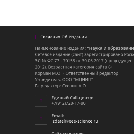
Сведения Об Издании
Наименование издания:
"Наука и образовани
Сетевое издание (сайт) зарегистрировано Рос
ЭЛ № ФС 77 - 70153 от 30.06.2017 (предыдуще
2012). Возрастная категория сайта 6+
Корман М.О. - Ответственный редактор
Учредитель: ООО "МЦНИП"
Гл.редактор: Скопин А.О.
Единый Call-центр:
+7(912)728-17-80
Email:
Откроется
izdatel@eee-science.ru
в
вашем
Сайт издателя: