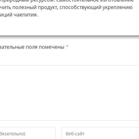
чить полезный продукт, способствующий укреплению
диций чаепития.
зательные поля помечены
*
Введите
URL