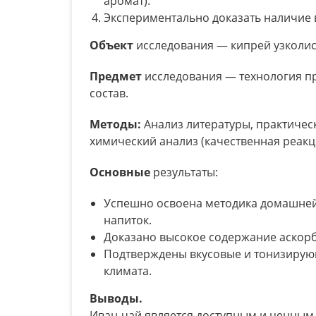
аромат).
Экспериментально доказать наличие в
Объект
исследования — кипрей узколис
Предмет
исследования — технология пр
состав.
Методы:
Анализ литературы, практичес
химический анализ (качественная реакц
Основные
результаты:
Успешно освоена методика домашней
напиток.
Доказано высокое содержание аскорби
Подтверждены вкусовые и тонизирующ
климата.
Выводы.
Иван-чай является доступным и ценным