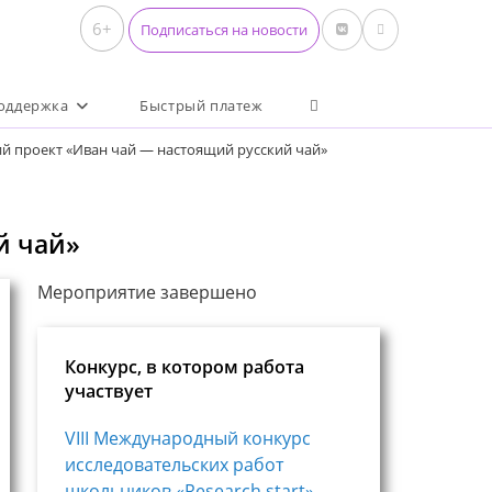
6+
Подписаться на новости
Переключить поиск по 
оддержка
Быстрый платеж
й проект «Иван чай — настоящий русский чай»
й чай»
Мероприятие завершено
Конкурс, в котором работа
участвует
VIII Международный конкурс
исследовательских работ
школьников «Research start»