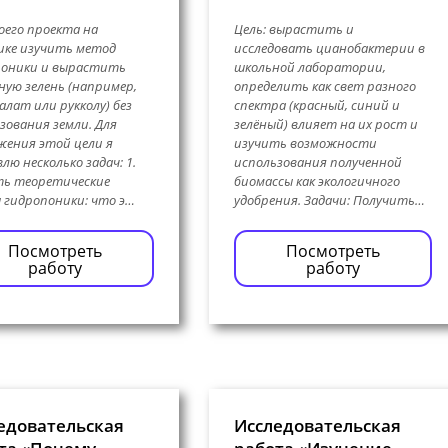
оего проекта на
Цель: вырастить и
ке изучить метод
исследовать цианобактерии в
поники и вырастить
школьной лаборатории,
ную зелень (например,
определить как свет разного
салат или рукколу) без
спектра (красный, синий и
зования земли. Для
зелёный) влияет на их рост и
ения этой цели я
изучить возможности
лю несколько задач: 1.
использования полученной
ть теоретические
биомассы как экологичного
 гидропоники: что э…
удобрения. Задачи: Получить…
Посмотреть
Посмотреть
работу
работу
едовательская
Исследовательская