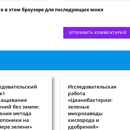
вашего
та в этом браузере для последующих моих
веб-
сайта
нтировать
(необязательно)
едовательский
Исследовательская
кт
работа
ращивание
«Цианобактерии:
ений без земли:
зеленые
ения метода
микрозаводы
опоники на
кислорода и
ере зелени»
удобрений»