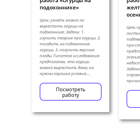
работа «Огурцы на
рабо
подоконнике»
желт
осен
Цель: узнать можно ли
вырастить огурцы на
Цель п
подоконнике. Задачи: 1.
листья
изучить теорию про огурцы. 2.
подтв
посадить на подоконнике
про-ст
огурцы. 3. получить вкусные
предпо
плоды. Гипотеза исследования:
осень
предполагаю, что огурцы
недост
можно вырастить дома, но
Задачи
нужны хорошие условия….
строен
причи
Посмотреть
работу