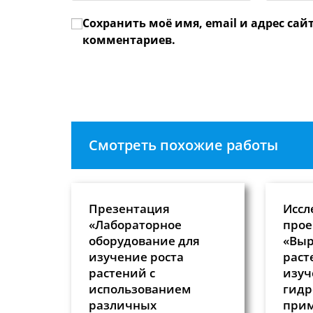
имя
email-
Сохранить моё имя, email и адрес сай
или
адрес,
имя
чтобы
комментариев.
пользователя,
прокомме
чтобы
прокомментировать
Смотреть похожие работы
Презентация
Иссл
«Лабораторное
прое
оборудование для
«Вы
изучение роста
раст
растений с
изуч
использованием
гидр
различных
прим