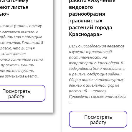
та «Почему
работа «Изучение
еют листья
видового
ью»
разнообразия
травянистых
роекта: узнать, почему
растений города
 желтеют осенью, и
Краснодара»
ердить это с помощью
ых опытов. Гипотеза: Я
Целью исследования является
лагаю, что листья
изучение травянистой
ю желтеют от
растительности на
атка солнечного света.
территории г. Краснодара. В
 проекта: изучить
ходе работы были поставлены
ие листа изучить
и решены следующие задачи:
ны изменения цвета…
Сбор и анализ литературных
данных о жизненной форме
Посмотреть
растений — травах.
работу
Проведение систематического,
…
Посмотреть
работу