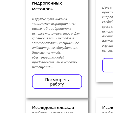
гидропонных
Цель м
методов»
практи
гидро
В кружке Луна 2040 мы
съедоб
занимаемся выращиванием
кресс-
растений в гидропонике
исполь
используя разные методы. Для
достиж
сравнения этих методов я
постав
захотел сделать специальное
Изучи
лабораторное оборудование.
основы
Это важно, чтобы
обеспечивать людей
продовольствием в условиях
истощения…
Посмотреть
работу
Исследовательская
Иссл