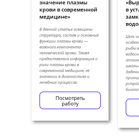
значение плазмы
«Вы
крови в современной
в ус
медицине»
замк
водо
В данной статье освещены
структура, состав и основные
Цель и
функции плазмы крови —
особе
важного компонента
рыбы в
человеческой крови. Также
водосн
предоставлена информация о
оптим
роли плазмы крови в
школь
современной медицине, её
Задачи
значении в диагностике и
принц
лечебных процессах.
устрой
биолог
Посмотреть
работу