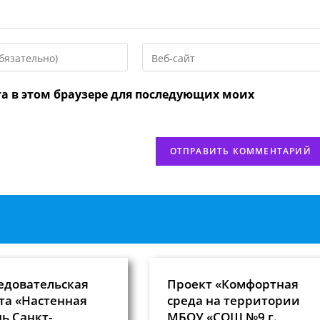
Введите
URL
вашего
та в этом браузере для последующих моих
веб-
сайта
нтировать
(необязательно)
едовательская
Проект «Комфортная
та «Настенная
среда на территории
ь Санкт-
МБОУ «СОШ №9 г.