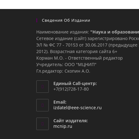
Сведения Об Издании
Наименование издания:
"Наука и образовани
Сетевое издание (сайт) зарегистрировано Рос
ЭЛ № ФС 77 - 70153 от 30.06.2017 (предыдуще
2012). Возрастная категория сайта 6+
Корман М.О. - Ответственный редактор
Учредитель: ООО "МЦНИП"
Гл.редактор: Скопин А.О.
Единый Call-центр:
+7(912)728-17-80
Email:
Откроется
izdatel@eee-science.ru
в
вашем
Сайт издателя:
приложении
mcnip.ru