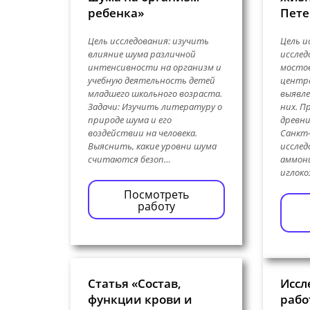
ребенка»
Пете
Цель исследования: изучить
Цель и
влияние шума различной
исслед
интенсивности на организм и
мостов
учебную деятельность детей
центра
младшего школьного возраста.
выявле
Задачи: Изучить литературу о
них. П
природе шума и его
древни
воздействии на человека.
Санкт
Выяснить, какие уровни шума
исслед
считаются безоп…
аммон
иглок
Посмотреть
работу
Статья «Состав,
Иссл
функции крови и
рабо