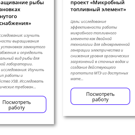
ращивание рыбы
проект «Микробный
тановках
топливный элемент»
нутого
Цель: исследование
снабжения»
эффективности работы
микробного топливного
сследования: изучить
элемента как двойной
нности выращивания
технологии для одновременной
 установках замкнутого
генерации электричества и
абжения и определить
снижения уровня органических
альный вид рыбы для
загрязнений в сточных водах и
ной лаборатории.
создание действующего
 исследования: Изучить
прототипа МТЭ из доступных
ип работы и
мате…
ство УЗВ. Исследовать
ические требован…
Посмотреть
работу
Посмотреть
работу