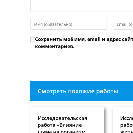
Введите
Введите
свое
свой
имя
email-
Сохранить моё имя, email и адрес сай
или
адрес,
имя
чтобы
комментариев.
пользователя,
прокомме
чтобы
прокомментировать
Смотреть похожие работы
Исследовательская
Иссл
работа «Влияние
рабо
шума на организм
жизн