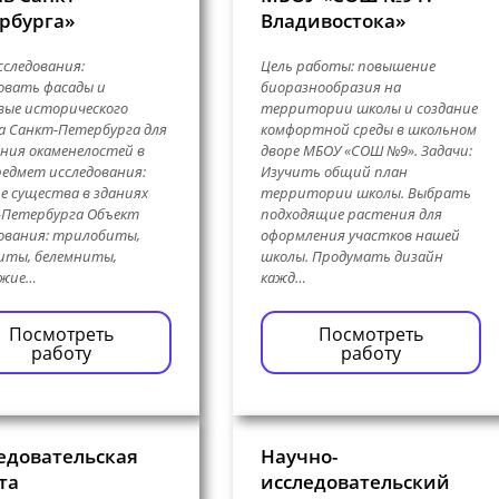
рбурга»
Владивостока»
сследования:
Цель работы: повышение
овать фасады и
биоразнообразия на
ые исторического
территории школы и создание
 Санкт-Петербурга для
комфортной среды в школьном
ния окаменелостей в
дворе МБОУ «СОШ №9». Задачи:
редмет исследования:
Изучить общий план
е существа в зданиях
территории школы. Выбрать
-Петербурга Объект
подходящие растения для
ования: трилобиты,
оформления участков нашей
иты, белемниты,
школы. Продумать дизайн
ожие…
кажд…
Посмотреть
Посмотреть
работу
работу
едовательская
Научно-
та
исследовательский