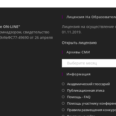
Лицензия На Образовател
е ON-LINE"
Лицензия на осуществление 
комнадзором, свидетельство
01.11.2019.
е Эл№ФC77-49690 от 26 апреля
Открыть лицензию
Архивы СМИ
Архивы
СМИ
Информация
Академический глоссарий
Публикационная этика
Помощь - FAQ
Помощь участнику конферен
Правила размещения конкурс