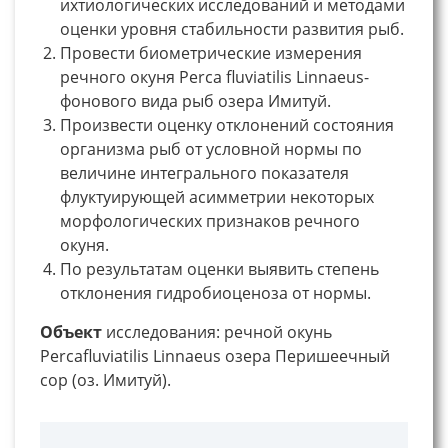
ихтиологических исследований и методами
оценки уровня стабильности развития рыб.
Провести биометрические измерения
речного окуня Perca fluviatilis Linnaeus-
фонового вида рыб озера Имитуй.
Произвести оценку отклонений состояния
организма рыб от условной нормы по
величине интегрального показателя
флуктуирующей асимметрии некоторых
морфологических признаков речного
окуня.
По результатам оценки выявить степень
отклонения гидробиоценоза от нормы.
Объект
исследования: речной окунь
Percafluviatilis Linnaeus озера Перишеечный
сор (оз. Имитуй).