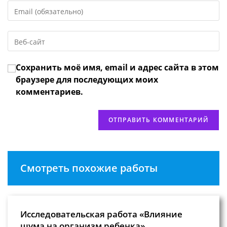
Введите
или
свой
имя
email-
пользователя,
Введите
адрес,
чтобы
URL
чтобы
прокомментировать
вашего
прокомментировать
Сохранить моё имя, email и адрес сайта в этом
веб-
сайта
браузере для последующих моих
(необязательно)
комментариев.
Смотреть похожие работы
Исследовательская работа «Влияние
шума на организм ребенка»