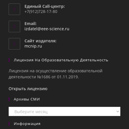
Единый Call-центр:
+7(912)728-17-80
Email:
Откроется
izdatel@eee-science.ru
в
вашем
Сайт издателя:
приложении
mcnip.ru
Лицензия На Образовательную Деятельность
Лицензия на осуществление образовательной
деятельности №1686 от 01.11.2019.
Открыть лицензию
Архивы СМИ
Архивы
СМИ
Информация