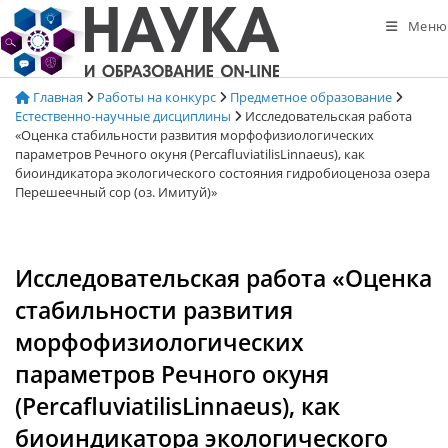
Перейти
Меню
к
содержимому
Главная
Работы на конкурс
Предметное образование
Естественно-научные дисциплины
Исследовательская работа
«Оценка стабильности развития морфофизиологических
параметров Речного окуня (PercafluviatilisLinnaeus), как
биоиндикатора экологического состояния гидробиоценоза озера
Перешеечный сор (оз. Имитуй)»
Исследовательская работа «Оценка
стабильности развития
морфофизиологических
параметров Речного окуня
(PercafluviatilisLinnaeus), как
биоиндикатора экологического