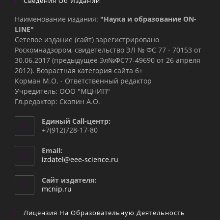
Сведения Об Издании
Наименование издания:
"Наука и образование ON-
LINE"
Сетевое издание (сайт) зарегистрировано
Роскомнадзором, свидетельство ЭЛ № ФС 77 - 70153 от
30.06.2017 (предыдущее Эл№ФC77-49690 от 26 апреля
2012). Возрастная категория сайта 6+
Корман М.О. - Ответственный редактор
Учредитель: ООО "МЦНИП"
Гл.редактор: Скопин А.О.
Единый Call-центр:
+7(912)728-17-80
Email:
Откроется
izdatel@eee-science.ru
в
вашем
Сайт издателя:
приложении
mcnip.ru
Лицензия На Образовательную Деятельность