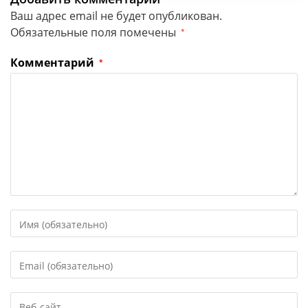
Ваш адрес email не будет опубликован.
Обязательные поля помечены
*
Комментарий
*
Введите
свое
имя
Введите
или
свой
имя
email-
пользователя,
Введите
адрес,
чтобы