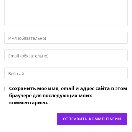
Введите
свое
имя
Введите
или
свой
имя
email-
пользователя,
Введите
адрес,
чтобы
URL
чтобы
прокомментировать
вашего
прокомментировать
Сохранить моё имя, email и адрес сайта в этом
веб-
сайта
браузере для последующих моих
(необязательно)
комментариев.