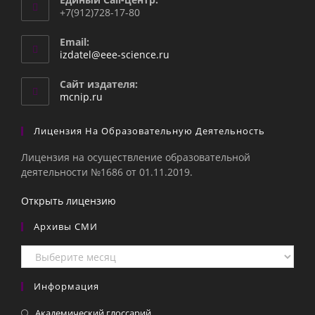
+7(912)728-17-80
Email:
Откроется
izdatel@eee-science.ru
в
вашем
Сайт издателя:
приложении
mcnip.ru
Лицензия На Образовательную Деятельность
Лицензия на осуществление образовательной
деятельности №1686 от 01.11.2019.
Открыть лицензию
Архивы СМИ
Архивы
СМИ
Информация
Академический глоссарий