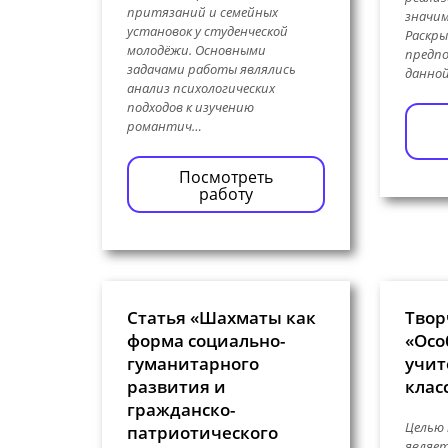
притязаний и семейных
значим
установок у студенческой
Раскр
молодёжи. Основными
предпо
задачами работы являлись
данно
анализ психологических
подходов к изучению
романтич…
Посмотреть
работу
Статья «Шахматы как
Твор
форма социально-
«Осо
гуманитарного
учит
развития и
клас
гражданско-
Целью
патриотического
являет