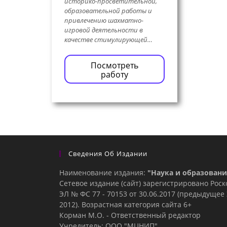
историко-просветительной,
образовательной работы и
привлечению шахматно-
игровой деятельности в
качестве стимулирующей…
Посмотреть
работу
Сведения Об Издании
Наименование издания:
"Наука и образовани
Сетевое издание (сайт) зарегистрировано Рос
ЭЛ № ФС 77 - 70153 от 30.06.2017 (предыдуще
2012). Возрастная категория сайта 6+
Корман М.О. - Ответственный редактор
Учредитель: ООО "МЦНИП"