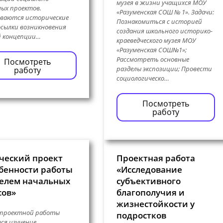
музея в жизни учащихся МОУ
ых проектов.
«Разуменская СОШ № 1». Задачи:
ываются исторические
Познакомиться с историей
сылки возникновения
создания школьного историко-
й концепции…
краеведческого музея МОУ
«Разуменская СОШ№1»;
Рассмотреть основные
Посмотреть
разделы экспозиции; Провести
работу
социологическо…
Посмотреть
работу
ческий проект
Проектная работа
бенности работы
«Исследование
елем начальных
субъективного
сов»
благополучия и
жизнестойкости у
 проектной работы
подростков
ся изучение