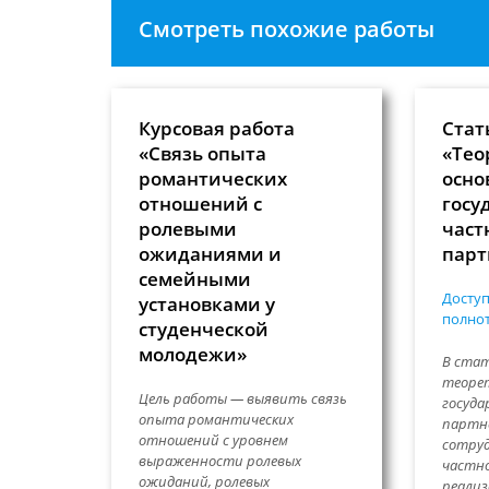
Смотреть похожие работы
Курсовая работа
Стат
«Связь опыта
«Тео
романтических
осно
отношений с
госу
ролевыми
част
ожиданиями и
парт
семейными
Доступ
установками у
полнот
студенческой
молодежи»
В ста
теорет
Цель работы — выявить связь
госуда
опыта романтических
партн
отношений с уровнем
сотруд
выраженности ролевых
частно
ожиданий, ролевых
реализ