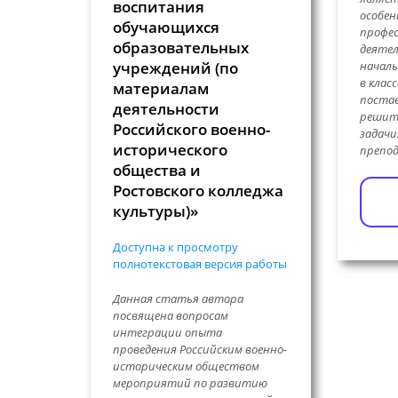
воспитания
особе
обучающихся
профе
образовательных
деяте
учреждений (по
началь
в клас
материалам
постав
деятельности
решит
Российского военно-
задачи
исторического
препод
общества и
Ростовского колледжа
культуры)»
Доступна к просмотру
полнотекстовая версия работы
Данная статья автора
посвящена вопросам
интеграции опыта
проведения Российским военно-
историческим обществом
мероприятий по развитию