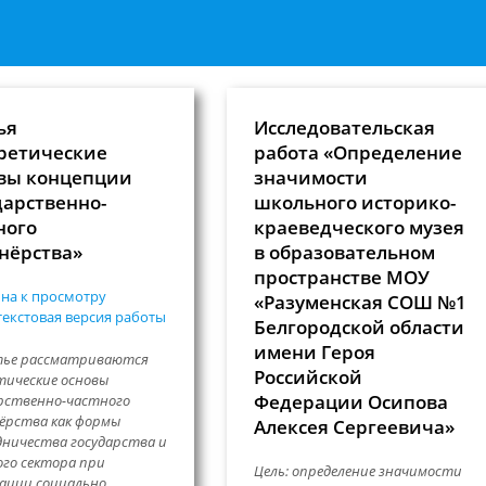
ья
Исследовательская
ретические
работа «Определение
вы концепции
значимости
дарственно-
школьного историко-
ного
краеведческого музея
нёрства»
в образовательном
пространстве МОУ
на к просмотру
«Разуменская СОШ №1
екстовая версия работы
Белгородской области
имени Героя
тье рассматриваются
Российской
ические основы
Федерации Осипова
рственно-частного
ёрства как формы
Алексея Сергеевича»
ничества государства и
го сектора при
Цель: определение значимости
ации социально