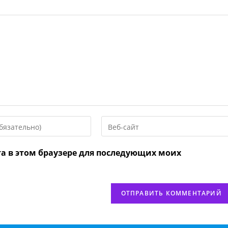
Введите
URL
вашего
та в этом браузере для последующих моих
веб-
сайта
нтировать
(необязательно)