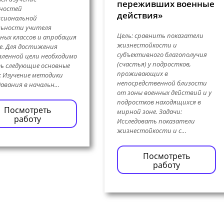
переживших военные
нностей
действия»
ссиональной
льности учителя
Цель: сравнить показатели
ных классов и апробация
жизнестойкости и
се. Для достижения
субъективного благополучия
ленной цели необходимо
(счастья) у подростков,
ь следующие основные
проживающих в
: Изучение методики
непосредственной близости
авания в начальн…
от зоны военных действий и у
подростков находящихся в
Посмотреть
мирной зоне. Задачи:
работу
Исследовать показатели
жизнестойкости и с…
Посмотреть
работу