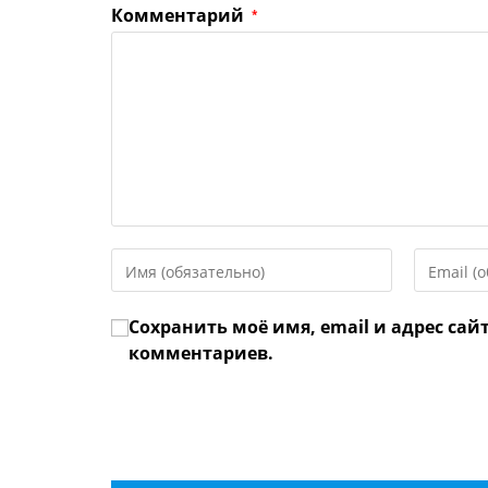
Комментарий
*
Введите
Введите
свое
свой
имя
email-
Сохранить моё имя, email и адрес сай
или
адрес,
имя
чтобы
комментариев.
пользователя,
прокомме
чтобы
прокомментировать