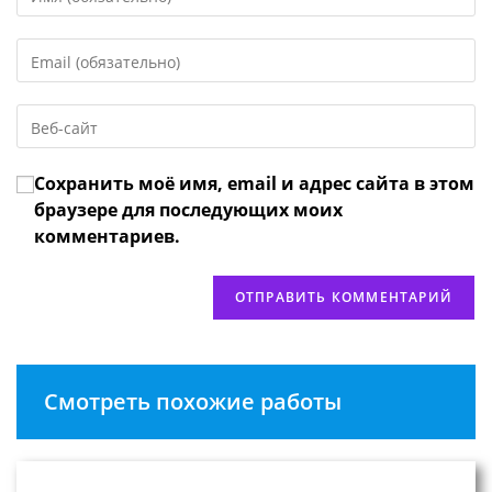
свое
имя
Введите
или
свой
имя
email-
пользователя,
Введите
адрес,
чтобы
URL
чтобы
прокомментировать
вашего
прокомментировать
Сохранить моё имя, email и адрес сайта в этом
веб-
сайта
браузере для последующих моих
(необязательно)
комментариев.
Смотреть похожие работы