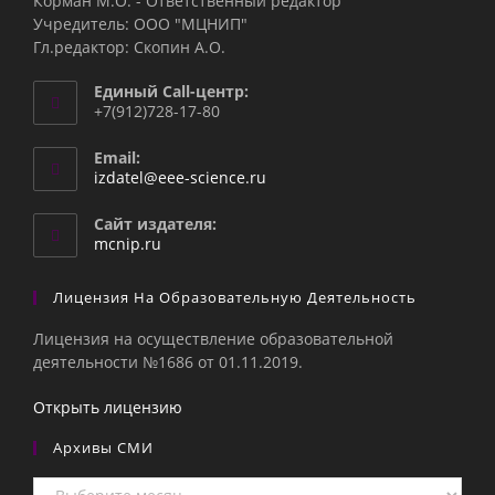
Корман М.О. - Ответственный редактор
Учредитель: ООО "МЦНИП"
Гл.редактор: Скопин А.О.
Единый Call-центр:
+7(912)728-17-80
Email:
Откроется
izdatel@eee-science.ru
в
вашем
Сайт издателя:
приложении
mcnip.ru
Лицензия На Образовательную Деятельность
Лицензия на осуществление образовательной
деятельности №1686 от 01.11.2019.
Открыть лицензию
Архивы СМИ
Архивы