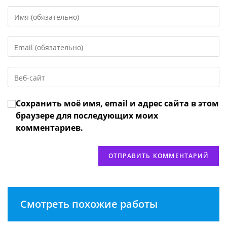
Введите
свое
имя
Введите
или
свой
имя
email-
пользователя,
Введите
адрес,
чтобы
URL
чтобы
прокомментировать
вашего
прокомментировать
Сохранить моё имя, email и адрес сайта в этом
веб-
сайта
браузере для последующих моих
(необязательно)
комментариев.
Смотреть похожие работы