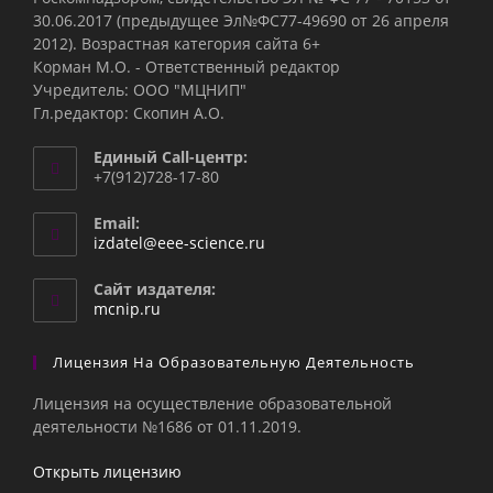
30.06.2017 (предыдущее Эл№ФC77-49690 от 26 апреля
2012). Возрастная категория сайта 6+
Корман М.О. - Ответственный редактор
Учредитель: ООО "МЦНИП"
Гл.редактор: Скопин А.О.
Единый Call-центр:
+7(912)728-17-80
Email:
Откроется
izdatel@eee-science.ru
в
вашем
Сайт издателя:
приложении
mcnip.ru
Лицензия На Образовательную Деятельность
Лицензия на осуществление образовательной
деятельности №1686 от 01.11.2019.
Открыть лицензию