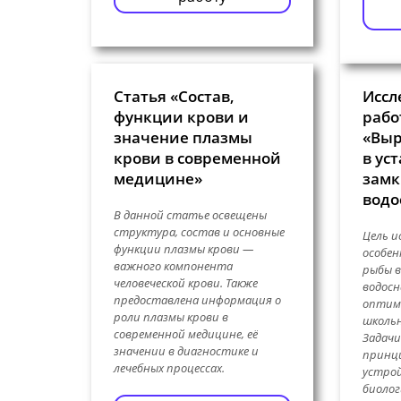
Статья «Состав,
Иссл
функции крови и
рабо
значение плазмы
«Вы
крови в современной
в ус
медицине»
замк
водо
В данной статье освещены
структура, состав и основные
Цель и
функции плазмы крови —
особе
важного компонента
рыбы в
человеческой крови. Также
водосн
предоставлена информация о
оптим
роли плазмы крови в
школь
современной медицине, её
Задачи
значении в диагностике и
принц
лечебных процессах.
устрой
биолог