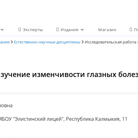
Эксперты
Издания
Магазин
П
вание
Естественно-научные дисциплины
Исследовательская работа 
Изучение изменчивости глазных болез
новна
БОУ "Элистинский лицей", Республика Калмыкия, 11