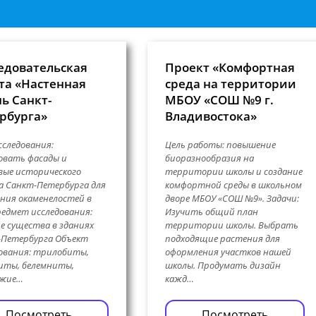
едовательская
Проект «Комфортная
та «Настенная
среда на территории
ь Санкт-
МБОУ «СОШ №9 г.
рбурга»
Владивостока»
сследования:
Цель работы: повышение
овать фасады и
биоразнообразия на
ые исторического
территории школы и создание
 Санкт-Петербурга для
комфортной среды в школьном
ния окаменелостей в
дворе МБОУ «СОШ №9». Задачи:
редмет исследования:
Изучить общий план
е существа в зданиях
территории школы. Выбрать
-Петербурга Объект
подходящие растения для
ования: трилобиты,
оформления участков нашей
иты, белемниты,
школы. Продумать дизайн
ожие…
кажд…
Посмотреть
Посмотреть