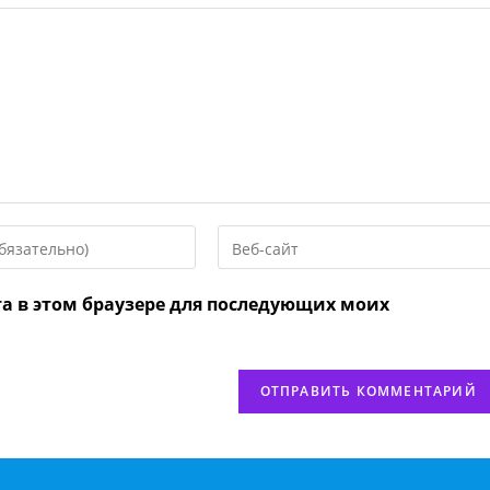
Введите
URL
вашего
та в этом браузере для последующих моих
веб-
сайта
нтировать
(необязательно)