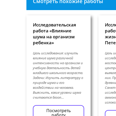
Смотреть похожие работы
Исследовательская
Иссл
работа «Влияние
рабо
шума на организм
жизн
ребенка»
Пете
Цель исследования: изучить
Цель и
влияние шума различной
исслед
интенсивности на организм и
мостов
учебную деятельность детей
центра
младшего школьного возраста.
выявле
Задачи: Изучить литературу о
них. П
природе шума и его
древни
воздействии на человека.
Санкт
Выяснить, какие уровни шума
исслед
считаются безоп…
аммон
иглок
Посмотреть
работу