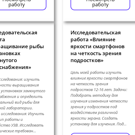
работу
работу
едовательская
Исследовательская
та
работа «Влияние
ращивание рыбы
яркости смартфонов
тановках
на четкость зрения
нутого
подростков»
снабжения»
Цель моей работы изучить
влияние яркости смартфонов
сследования: изучить
на четкость зрения
нности выращивания
подростков 12-16 лет. Задачи:
 установках замкнутого
Подобрать методику для
абжения и определить
изучения изменения четкости
альный вид рыбы для
зрения у подростков под
ной лаборатории.
воздействием различной
 исследования: Изучить
яркости экрана. Создать
ип работы и
установку для изучения. Под…
ство УЗВ. Исследовать
ические требован…