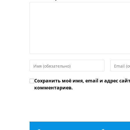
Введите
Введите
свое
свой
имя
email-
Сохранить моё имя, email и адрес сай
или
адрес,
имя
чтобы
комментариев.
пользователя,
прокомме
чтобы
прокомментировать