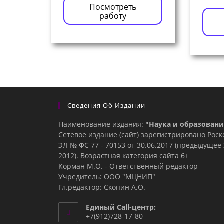
Посмотреть
работу
Сведения Об Издании
Наименование издания:
"Наука и образовани
Сетевое издание (сайт) зарегистрировано Рос
ЭЛ № ФС 77 - 70153 от 30.06.2017 (предыдуще
2012). Возрастная категория сайта 6+
Корман М.О. - Ответственный редактор
Учредитель: ООО "МЦНИП"
Гл.редактор: Скопин А.О.
Единый Call-центр:
+7(912)728-17-80