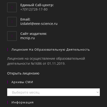
Единый Call-центр:
+7(912)728-17-80
Email:
Откроется
izdatel@eee-science.ru
в
вашем
Сайт издателя:
приложении
mcnip.ru
Лицензия На Образовательную Деятельность
Лицензия на осуществление образовательной
деятельности №1686 от 01.11.2019.
Открыть лицензию
Архивы СМИ
Архивы
СМИ
Информация