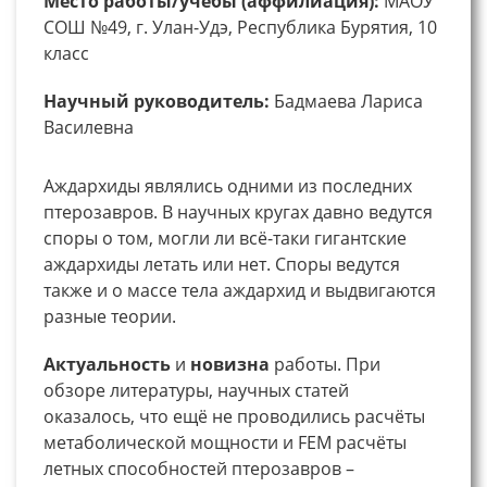
Место работы/учебы (аффилиация):
МАОУ
СОШ №49, г. Улан-Удэ, Республика Бурятия, 10
класс
Научный руководитель:
Бадмаева Лариса
Василевна
Аждархиды являлись одними из последних
птерозавров. В научных кругах давно ведутся
споры о том, могли ли всё-таки гигантские
аждархиды летать или нет. Споры ведутся
также и о массе тела аждархид и выдвигаются
разные теории.
Актуальность
и
новизна
работы. При
обзоре литературы, научных статей
оказалось, что ещё не проводились расчёты
метаболической мощности и FEM расчёты
летных способностей птерозавров –