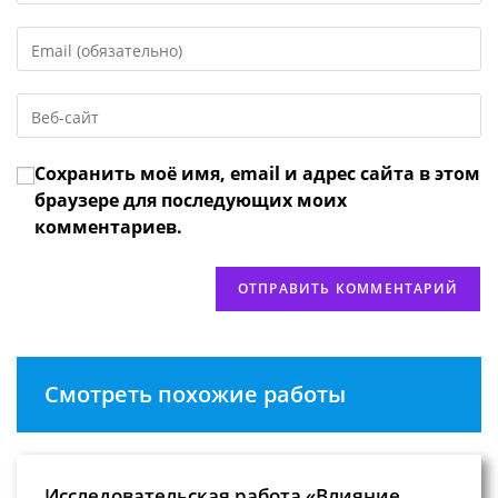
имя
Введите
или
свой
имя
email-
пользователя,
Введите
адрес,
чтобы
URL
чтобы
прокомментировать
вашего
прокомментировать
Сохранить моё имя, email и адрес сайта в этом
веб-
сайта
браузере для последующих моих
(необязательно)
комментариев.
Смотреть похожие работы
Исследовательская работа «Влияние