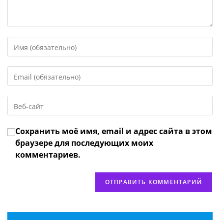
Введите
свое
имя
Введите
или
свой
имя
email-
пользователя,
Введите
адрес,
чтобы
URL
чтобы
прокомментировать
вашего
прокомментировать
Сохранить моё имя, email и адрес сайта в этом
веб-
сайта
браузере для последующих моих
(необязательно)
комментариев.