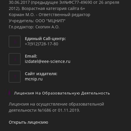
30.06.2017 (предыдущее Эл№ФC77-49690 от 26 апреля
2012). Возрастная категория сайта 6+
Корман М.О. - Ответственный редактор
Учредитель: ООО "МЦНИП"
Гл.редактор: Скопин А.О.
Единый Call-центр:
+7(912)728-17-80
Email:
Откроется
izdatel@eee-science.ru
в
вашем
Сайт издателя:
приложении
mcnip.ru
Лицензия На Образовательную Деятельность
Лицензия на осуществление образовательной
деятельности №1686 от 01.11.2019.
Открыть лицензию