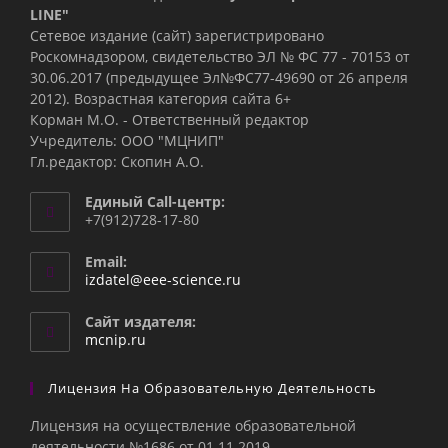
LINE"
Сетевое издание (сайт) зарегистрировано
Роскомнадзором, свидетельство ЭЛ № ФС 77 - 70153 от
30.06.2017 (предыдущее Эл№ФC77-49690 от 26 апреля
2012). Возрастная категория сайта 6+
Корман М.О. - Ответственный редактор
Учредитель: ООО "МЦНИП"
Гл.редактор: Скопин А.О.
Единый Call-центр:
+7(912)728-17-80
Email:
Откроется
izdatel@eee-science.ru
в
вашем
Сайт издателя:
приложении
mcnip.ru
Лицензия На Образовательную Деятельность
Лицензия на осуществление образовательной
деятельности №1686 от 01.11.2019.