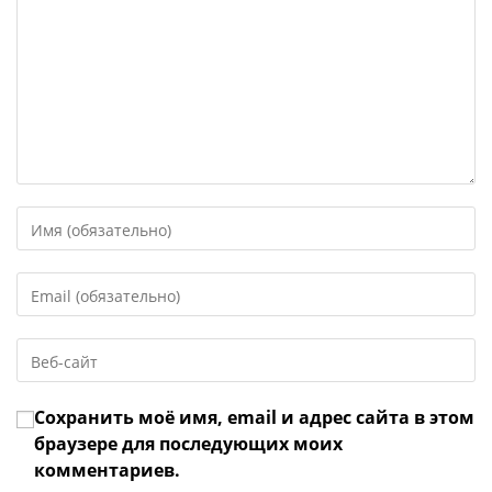
Введите
свое
имя
Введите
или
свой
имя
email-
пользователя,
Введите
адрес,
чтобы
URL
чтобы
прокомментировать
вашего
прокомментировать
Сохранить моё имя, email и адрес сайта в этом
веб-
сайта
браузере для последующих моих
(необязательно)
комментариев.