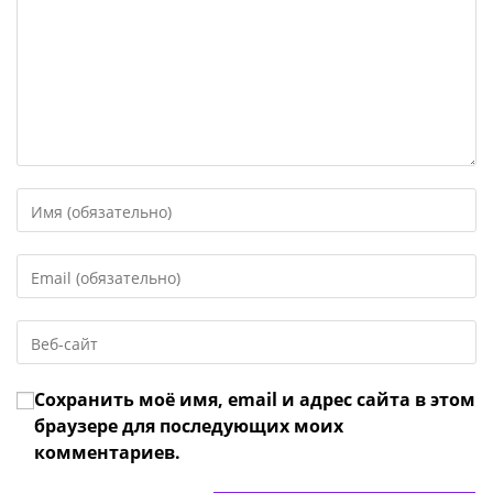
Введите
свое
имя
Введите
или
свой
имя
email-
пользователя,
Введите
адрес,
чтобы
URL
чтобы
прокомментировать
вашего
прокомментировать
Сохранить моё имя, email и адрес сайта в этом
веб-
сайта
браузере для последующих моих
(необязательно)
комментариев.