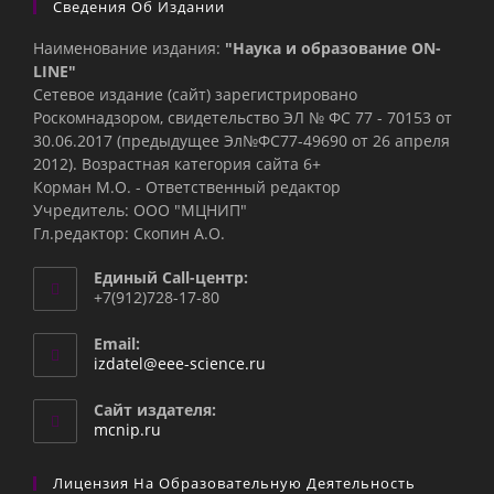
Сведения Об Издании
Наименование издания:
"Наука и образование ON-
LINE"
Сетевое издание (сайт) зарегистрировано
Роскомнадзором, свидетельство ЭЛ № ФС 77 - 70153 от
30.06.2017 (предыдущее Эл№ФC77-49690 от 26 апреля
2012). Возрастная категория сайта 6+
Корман М.О. - Ответственный редактор
Учредитель: ООО "МЦНИП"
Гл.редактор: Скопин А.О.
Единый Call-центр:
+7(912)728-17-80
Email:
Откроется
izdatel@eee-science.ru
в
вашем
Сайт издателя:
приложении
mcnip.ru
Лицензия На Образовательную Деятельность