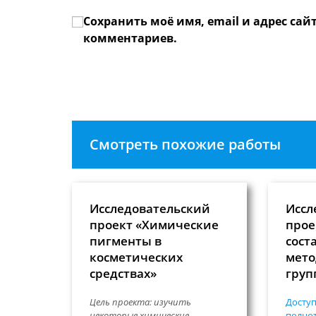
имя
email-
Сохранить моё имя, email и адрес сай
или
адрес,
имя
чтобы
комментариев.
пользователя,
прокомме
чтобы
прокомментировать
Смотреть похожие работы
Исследовательский
Иссл
проект «Химические
прое
пигменты в
сост
косметических
мето
средствах»
груп
Цель проекта: изучить
Доступ
некоторые химические
полнот