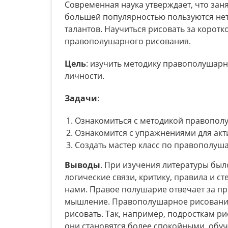
Современная наука утверждает, что зан
большей популярностью пользуются не
талантов. Научиться рисовать за коро
правополушарного рисования.
Цель
: изучить методику правополушарн
личности.
Задачи
:
Ознакомиться с методикой правопол
Ознакомится с упражнениями для акт
Создать мастер класс по правополуш
Выводы
. При изучения литературы был
логические связи, критику, правила и с
нами. Правое полушарие отвечает за п
мышление. Правополушарное рисование 
рисовать. Так, например, подросткам р
они становятся более спокойными, обу