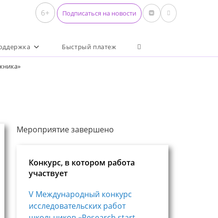
6+
Подписаться на новости
Переключить поиск по 
оддержка
Быстрый платеж
ожника»
Мероприятие завершено
Конкурс, в котором работа
участвует
V Международный конкурс
исследовательских работ
школьников «Research start