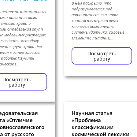
В нём раскрыто, что
подразумевается под
роекта: познакомиться с
автономностью в этом
ыми органическими
контексте, перечислены
ентами крови и
ключевые компоненты
ми определения групп
системы (датчики, силовые
на модельных растворах,
элементы, питание,…
е освоить методику
ления групп крови для
ения мастер-классов.
Посмотреть
 работы: Изучить
работу
ическое з…
Посмотреть
работу
едовательская
Научная статья
та «Отличие
«Проблема
овнославянского
классификации
а от русского
космической лексики