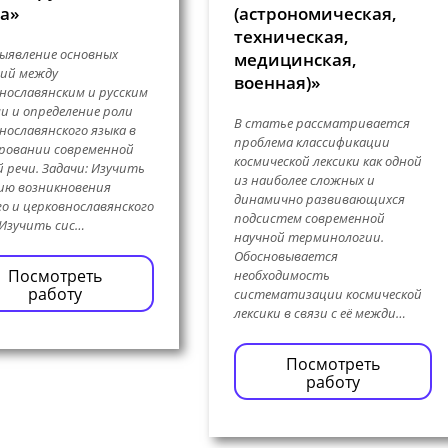
а»
(астрономическая,
техническая,
выявление основных
медицинская,
ий между
военная)»
нославянским и русским
и и определение роли
В статье рассматривается
нославянского языка в
проблема классификации
ровании современной
космической лексики как одной
й речи. Задачи: Изучить
из наиболее сложных и
ию возникновения
динамично развивающихся
го и церковнославянского
подсистем современной
 Изучить сис…
научной терминологии.
Обосновывается
Посмотреть
необходимость
работу
систематизации космической
лексики в связи с её межди…
Посмотреть
работу