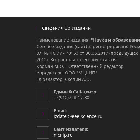
Сведения Об Издании
Наименование издания:
"Наука и образовани
Сетевое издание (сайт) зарегистрировано Рос
ЭЛ № ФС 77 - 70153 от 30.06.2017 (предыдуще
2012). Возрастная категория сайта 6+
Корман М.О. - Ответственный редактор
Учредитель: ООО "МЦНИП"
Гл.редактор: Скопин А.О.
Единый Call-центр:
+7(912)728-17-80
Email:
Откроется
izdatel@eee-science.ru
в
вашем
Сайт издателя:
приложении
mcnip.ru