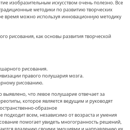
ятие изобразительным искусством очень полезно. Все
традиционные методики по развитию творческих
ткое время можно используя инновационную методику
ого рисования, как основы развития творческой
ушарного рисования.
ивизации правого полушария мозга.
арному рисованию.
о выявлено, что левое полушарие отвечает за
тереотипы, которое является ведущим и руководят
ространственно-образное
подходит всем, независимо от возраста и умения
исование помогает увидеть многогранность решений,
чаются владению своими эмоциями и направлению их