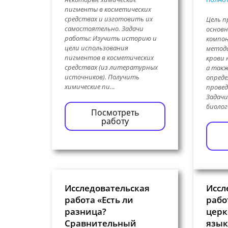
пигменты в косметических
средствах и изготовить их
Цель п
самостоятельно. Задачи
основн
работы: Изучить историю и
компон
цели использования
метода
пигментов в косметических
крови 
средствах (из литературных
а такж
источников). Получить
опреде
химические пи…
провед
Задачи
биолог
Посмотреть
работу
Исследовательская
Иссл
работа «Есть ли
рабо
разница?
церк
Сравнительный
язык