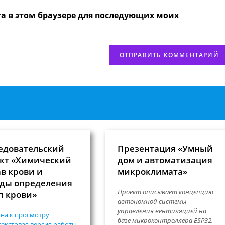
вашего
та в этом браузере для последующих моих
веб-
сайта
нтировать
(необязательно)
едовательский
Презентация «Умный
кт «Химический
дом и автоматизация
ав крови и
микроклимата»
ды определения
Проект описывает концепцию
п крови»
автономной системы
управления вентиляцией на
на к просмотру
базе микроконтроллера ESP32.
екстовая версия работы