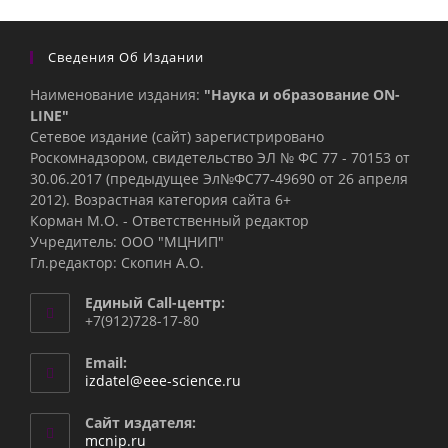
Сведения Об Издании
Наименование издания:
"Наука и образование ON-
LINE"
Сетевое издание (сайт) зарегистрировано
Роскомнадзором, свидетельство ЭЛ № ФС 77 - 70153 от
30.06.2017 (предыдущее Эл№ФC77-49690 от 26 апреля
2012). Возрастная категория сайта 6+
Корман М.О. - Ответственный редактор
Учредитель: ООО "МЦНИП"
Гл.редактор: Скопин А.О.
Единый Call-центр:
+7(912)728-17-80
Email:
Откроется
izdatel@eee-science.ru
в
вашем
Сайт издателя:
приложении
mcnip.ru