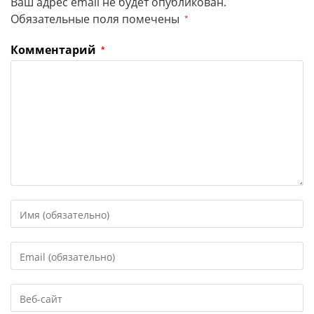
Ваш адрес email не будет опубликован.
Обязательные поля помечены
*
Комментарий
*
Введите
свое
имя
Введите
или
свой
имя
email-
пользователя,
Введите
адрес,
чтобы
URL
чтобы
прокомментировать