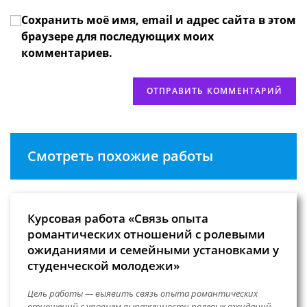
вашего
прокомментировать
Сохранить моё имя, email и адрес сайта в этом
веб-
сайта
браузере для последующих моих
(необязательно)
комментариев.
Смотреть похожие работы
Курсовая работа «Связь опыта
романтических отношений с ролевыми
ожиданиями и семейными установками у
студенческой молодежи»
Цель работы — выявить связь опыта романтических
отношений с уровнем выраженности ролевых ожиданий,