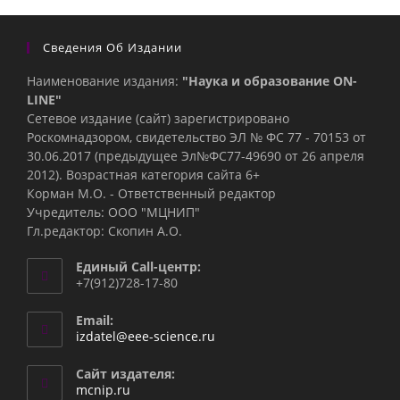
Сведения Об Издании
Наименование издания:
"Наука и образование ON-
LINE"
Сетевое издание (сайт) зарегистрировано
Роскомнадзором, свидетельство ЭЛ № ФС 77 - 70153 от
30.06.2017 (предыдущее Эл№ФC77-49690 от 26 апреля
2012). Возрастная категория сайта 6+
Корман М.О. - Ответственный редактор
Учредитель: ООО "МЦНИП"
Гл.редактор: Скопин А.О.
Единый Call-центр:
+7(912)728-17-80
Email:
Откроется
izdatel@eee-science.ru
в
вашем
Сайт издателя:
приложении
mcnip.ru