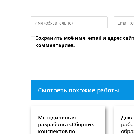
Введите
Введите
свое
свой
имя
email-
Сохранить моё имя, email и адрес сай
или
адрес,
имя
чтобы
комментариев.
пользователя,
прокомме
чтобы
прокомментировать
Смотреть похожие работы
Методическая
Докл
разработка «Сборник
рабо
конспектов по
обра