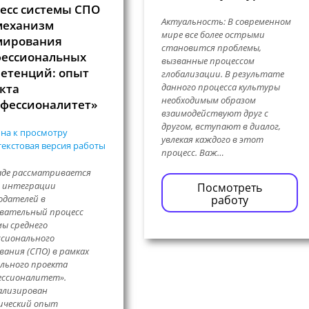
есс системы СПО
Актуальность: В современном
механизм
мире все более острыми
мирования
становится проблемы,
ессиональных
вызванные процессом
етенций: опыт
глобализации. В результате
кта
данного процесса культуры
необходимым образом
фессионалитет»
взаимодействуют друг с
другом, вступают в диалог,
на к просмотру
увлекая каждого в этот
екстовая версия работы
процесс. Важ…
аде рассматривается
ь интеграции
Посмотреть
работу
одателей в
вательный процесс
ы среднего
сионального
вания (СПО) в рамках
льного проекта
ессионалитет».
ализирован
ический опыт