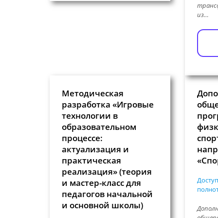
транс
из…
Методическая
Допо
разработка «Игровые
общ
технологии в
прог
образовательном
физк
процессе:
спор
актуализация и
напр
практическая
«Спо
реализация» (теория
Доступ
и мастер-класс для
полнот
педагогов начальной
и основной школы)
Допол
общер