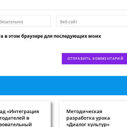
Введите
URL
вашего
та в этом браузере для последующих моих
веб-
сайта
нтировать
(необязательно)
ад «Интеграция
Методическая
тодателей в
разработка урока
зовательный
«Диалог культур»