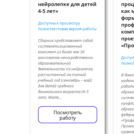
нейролепке для детей
проц
4-5 лет»
как 
фор
Доступна к просмотру
проф
полнотекстовая версия работы
комп
прое
Сборник представляет собой
«Про
систематизированный
комплект из более чем 30
конспектов непосредственно
Доступ
образовательной
полнот
деятельности по нейролепке,
рассчитанный на полный
В докл
учебный год (сентябрь – май)
модел
для детей среднего
работ
дошкольного возраста (4–5
образо
лет). Мате…
систем
профес
образо
Посмотреть
федера
работу
«Проф
Проан
практ