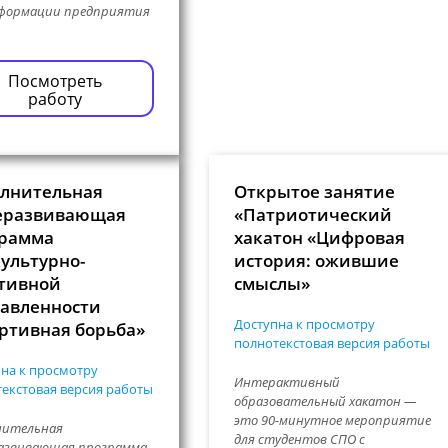
формации предприятия
Посмотреть
работу
лнительная
Открытое занятие
еразвивающая
«Патриотический
рамма
хакатон «Цифровая
ультурно-
история: ожившие
тивной
смыслы»
авленности
Доступна к просмотру
ртивная борьба»
полнотекстовая версия работы
на к просмотру
Интерактивный
екстовая версия работы
образовательный хакатон —
это 90-минутное мероприятие
нительная
для студентов СПО с
азвивающая программа