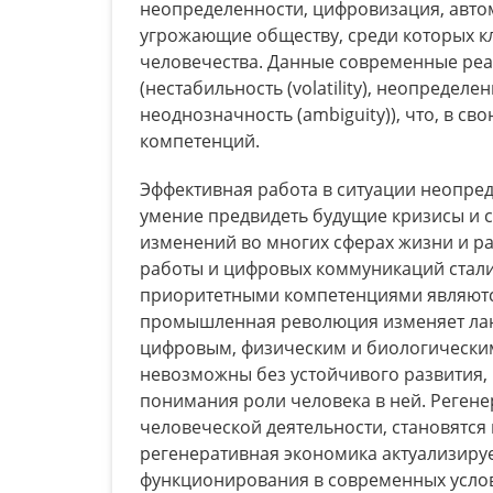
неопределенности, цифровизация, автом
угрожающие обществу, среди которых к
человечества. Данные современные ре
(нестабильность (volatility), неопределен
неоднозначность (ambiguity)), что, в с
компетенций.
Эффективная работа в ситуации неопре
умение предвидеть будущие кризисы и с
изменений во многих сферах жизни и ра
работы и цифровых коммуникаций стал
приоритетными компетенциями являютс
промышленная революция изменяет лан
цифровым, физическим и биологически
невозможны без устойчивого развития,
понимания роли человека в ней. Реген
человеческой деятельности, становятся
регенеративная экономика актуализиру
функционирования в современных усло