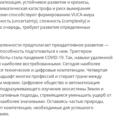
атизация, устойчивое развитие и кризисы,
лиматическая катастрофа и риск вымирания
алии способствуют формированию VUCA-мира
ность (uncertainty), сложность (complexity) и
вою очередь, требуют развития определенных
деленности предполагает преадаптивное развитие —
пособность подготовиться к ним. Триггером
боты стала пандемия COVID-19. Так, навыки удаленной
и наиболее востребованными. Сегодня наиболее
я технические и цифровые компетенции. Четвертая
дшафт многих профессий и стирает грани между
м мирами. Цифровое общество и автоматизация
 подразумевающего изучение экосистемы Земли и
еративные подходы, стремящиеся уменьшить ущерб от
 наиболее значимыми. Оставаясь частью природы,
ет компетенции, необходимые для успешного
виях.