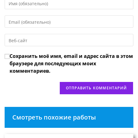
свое
имя
Введите
или
свой
имя
email-
пользователя,
Введите
адрес,
чтобы
URL
чтобы
прокомментировать
вашего
прокомментировать
Сохранить моё имя, email и адрес сайта в этом
веб-
сайта
браузере для последующих моих
(необязательно)
комментариев.
Смотреть похожие работы