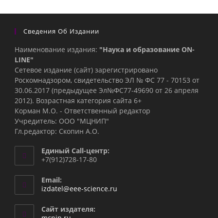
Сведения Об Издании
Наименование издания:
"Наука и образование ON-
LINE"
Сетевое издание (сайт) зарегистрировано
Роскомнадзором, свидетельство ЭЛ № ФС 77 - 70153 от
30.06.2017 (предыдущее Эл№ФC77-49690 от 26 апреля
2012). Возрастная категория сайта 6+
Корман М.О. - Ответственный редактор
Учредитель: ООО "МЦНИП"
Гл.редактор: Скопин А.О.
Единый Call-центр:
+7(912)728-17-80
Email:
Откроется
izdatel@eee-science.ru
в
вашем
Сайт издателя:
приложении
mcnip.ru